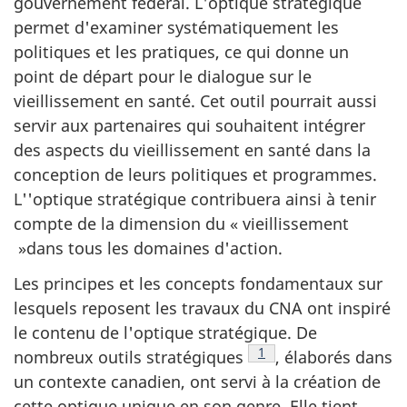
gouvernement fédéral. L'optique stratégique
permet d'examiner systématiquement les
politiques et les pratiques, ce qui donne un
point de départ pour le dialogue sur le
vieillissement en santé. Cet outil pourrait aussi
servir aux partenaires qui souhaitent intégrer
des aspects du vieillissement en santé dans la
conception de leurs politiques et programmes.
L''optique stratégique contribuera ainsi à tenir
compte de la dimension du « vieillissement
»dans tous les domaines d'action.
Les principes et les concepts fondamentaux sur
lesquels reposent les travaux du CNA ont inspiré
le contenu de l'optique stratégique. De
Note de bas de page
1
nombreux outils stratégiques
, élaborés dans
un contexte canadien, ont servi à la création de
cette optique unique en son genre. Elle tient