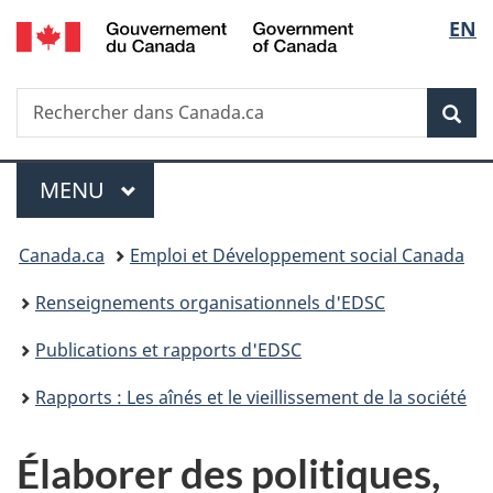
/
Sélec
EN
Passer
Passer
Passer
Government
au
à
à
de
of
contenu
«
la
Canada
Recherche
Rechercher
principal
Au
version
Rec
la
dans
sujet
HTML
Canada.ca
du
simplifiée
langu
Menu
gouvernement
MENU
PRINCIPAL
»
Vous
Canada.ca
Emploi et Développement social Canada
êtes
Renseignements organisationnels d'EDSC
ici :
Publications et rapports d'EDSC
Rapports : Les aînés et le vieillissement de la société
Élaborer des politiques,