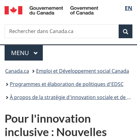
/
Sélec
EN
Passer
Passer
Passer
Government
au
à
à
de
of
contenu
«
la
Canada
Recherche
Rechercher
principal
Au
version
Rec
la
dans
sujet
HTML
Canada.ca
du
simplifiée
langu
Menu
gouvernement
MENU
PRINCIPAL
»
Vous
Canada.ca
Emploi et Développement social Canada
êtes
Programmes et élaboration de politiques d’EDSC
ici :
À propos de la stratégie d’innovation sociale et de finance sociale
Pour l'innovation
inclusive : Nouvelles