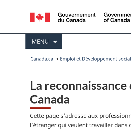
Sélection
de
la
Menu
MENU
PRINCIPAL
langue
Vous
Canada.ca
Emploi et Développement socia
êtes
ici :
La reconnaissance 
Canada
Cette page s’adresse aux profession
l’étranger qui veulent travailler dans