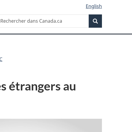
English
Recherche
echercher
Recherche
ans
anada.ca
C
s étrangers au