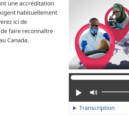
nt une accréditation
xigent habituellement
erez ici de
 de faire reconnaître
 au Canada.
Lire
Activer
le
mode
Transcription
muet