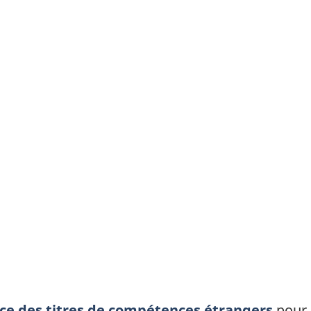
nce des titres de compétences étrangers
pour 