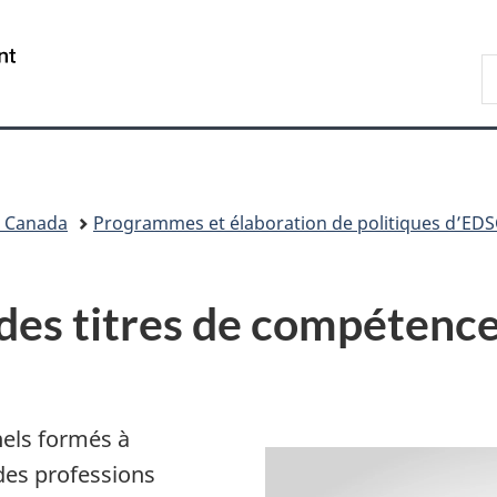
Passer
Passer
Passer
au
à
à
/
R
contenu
«
la
Government
d
principal
Au
version
of
C
sujet
HTML
Canada
du
simplifiée
gouvernement
»
l Canada
Programmes et élaboration de politiques d’EDS
des titres de compétence
nels formés à
 des professions