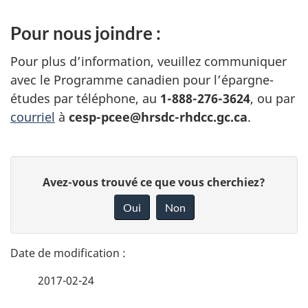
Pour nous joindre :
Pour plus d’information, veuillez communiquer
avec le Programme canadien pour l’épargne-
études par téléphone, au
1-888-276-3624
, ou par
courriel
à
cesp-pcee@hrsdc-rhdcc.gc.ca
.
D
D
Avez-vous trouvé ce que vous cherchiez?
é
o
Oui
Non
n
t
n
a
e
2017-02-24
i
z