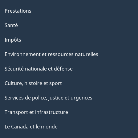
n
Prestations
s
u
Santé
r
Impôts
c
e
Environnement et ressources naturelles
t
Sécurité nationale et défense
t
e
Culture, histoire et sport
p
Services de police, justice et urgences
a
g
Transport et infrastructure
e
Le Canada et le monde