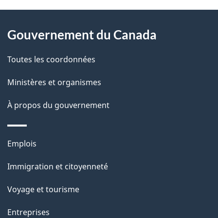
v
l
o
À
s
t
Gouvernement du Canada
propos
r
d
de
e
Toutes les coordonnées
e
r
ce
Ministères et organismes
l
é
site
t
À propos du gouvernement
a
r
p
o
Thèmes
Emplois
a
a
et
c
Immigration et citoyenneté
g
sujets
t
Voyage et tourisme
e
i
o
Entreprises