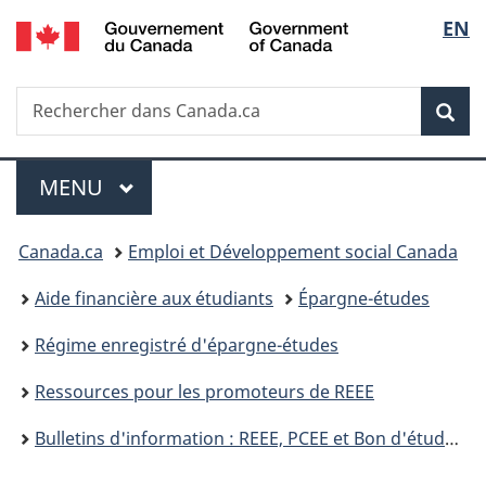
/
Sélec
EN
Passer
Passer
Passer
Government
au
à
à
de
of
contenu
«
la
Canada
Recherche
Rechercher
principal
Au
version
Rec
la
dans
sujet
HTML
Canada.ca
du
simplifiée
langu
Menu
gouvernement
MENU
PRINCIPAL
»
Vous
Canada.ca
Emploi et Développement social Canada
êtes
Aide financière aux étudiants
Épargne-études
ici :
Régime enregistré d'épargne-études
Ressources pour les promoteurs de REEE
Bulletins d'information : REEE, PCEE et Bon d'études canadien