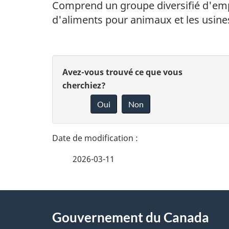
Comprend un groupe diversifié d'emplo
d'aliments pour animaux et les usines
D
D
Avez-vous trouvé ce que vous
é
cherchiez?
o
Oui
Non
t
n
n
a
e
i
2026-03-11
z
l
v
À
s
o
Gouvernement du Canada
propos