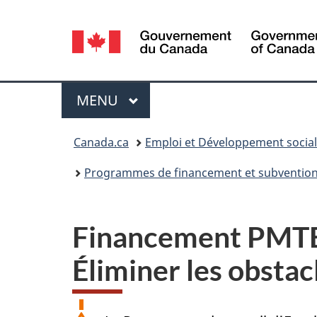
Sélection
de
la
Menu
MENU
PRINCIPAL
langue
Vous
Canada.ca
Emploi et Développement socia
êtes
Programmes de financement et subvention p
ici :
Financement PMTEOE 
Éliminer les obstacl