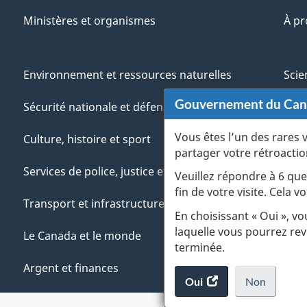
Ministères et organismes
À p
Environnement et ressources naturelles
Scie
Gouvernement du Ca
Sécurité nationale et défense
Aut
Vous êtes l’un des rares 
Culture, histoire et sport
Vété
partager votre rétroactio
Services de police, justice et urgences
Jeun
Veuillez répondre à 6 que
fin de votre visite. Cela
Transport et infrastructure
Gére
En choisissant « Oui », v
laquelle vous pourrez rev
Le Canada et le monde
terminée.
Argent et finances
Oui
accéder
Non
au
je
.