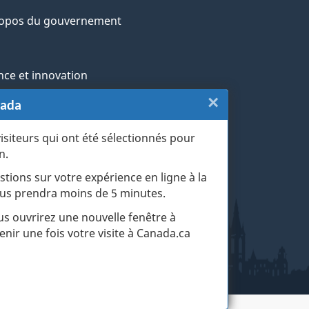
ropos du gouvernement
nce et innovation
×
Fermer
nada
ochtones
:
visiteurs qui ont été sélectionnés pour
rans et militaires
n.
Sondage
esse
stions sur votre expérience en ligne à la
du
 vous prendra moins de 5 minutes.
r les événements de la vie
site
ous ouvrirez une nouvelle fenêtre à
enir une fois votre visite à Canada.ca
web
(touche
d'échapp