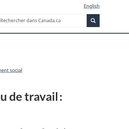
English
Recherche
echercher
Recherche
ans
anada.ca
ent social
 de travail :