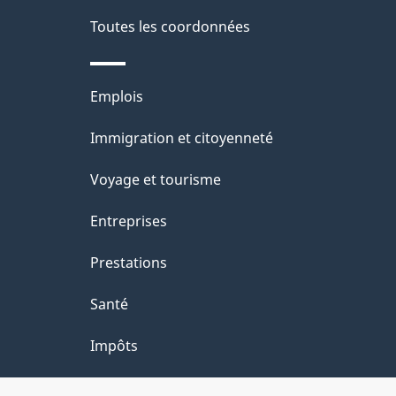
d
t
de
Toutes les coordonnées
r
e
ce
e
l
Thèmes
Emplois
r
site
a
et
Immigration et citoyenneté
é
sujets
p
t
Voyage et tourisme
a
r
Entreprises
o
g
Prestations
a
e
Santé
c
Impôts
t
i