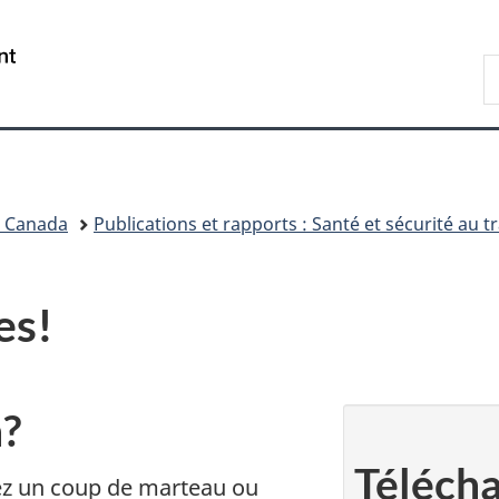
Passer
Passer
Passer
Passer
au
au
à
à
/
R
Gestionnaire
contenu
«
la
Government
d
des
principal
Au
version
of
C
Invitations
sujet
HTML
Canada
du
simplifiée
gouvernement
»
l Canada
Publications et rapports : Santé et sécurité au tr
es!
n?
Téléch
ez un coup de marteau ou