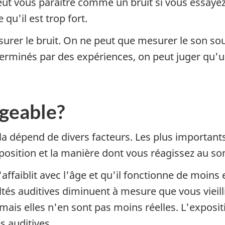
eut vous paraître comme un bruit si vous essaye
de
qu'il est trop fort.
l'oreille
humaine
urer le bruit. On ne peut que mesurer le son sou
éterminés par des expériences, on peut juger qu'u
ageable?
la dépend de divers facteurs. Les plus important
position et la manière dont vous réagissez au so
ffaiblit avec l'âge et qu'il fonctionne de moins 
ltés auditives diminuent à mesure que vous vieill
 mais elles n'en sont pas moins réelles. L'exposi
s auditives.