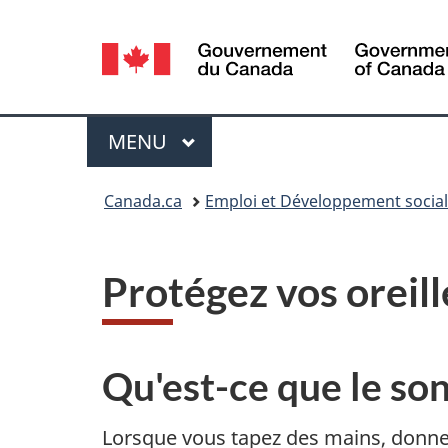
Sélection
de
la
Menu
MENU
PRINCIPAL
langue
Vous
Canada.ca
Emploi et Développement socia
êtes
ici :
Protégez vos oreill
Qu'est-ce que le so
Lorsque vous tapez des mains, donn