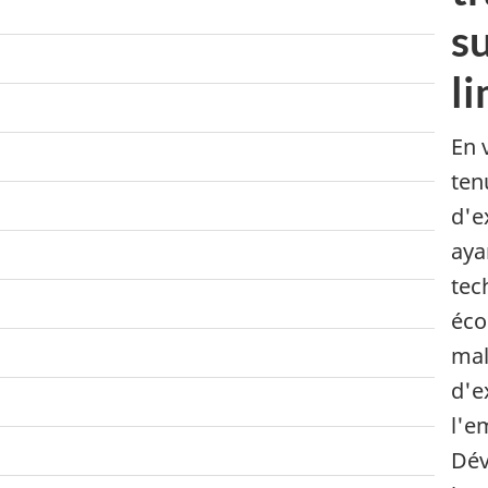
s
li
En 
ten
d'e
aya
tec
éco
mal
d'e
l'e
Dév