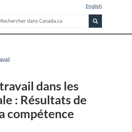
English
Recherche
echercher
Recherche
ans
anada.ca
avail
ravail dans les
le : Résultats de
 la compétence