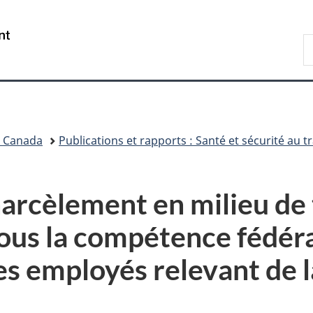
Passer
Passer
Passer
au
à
à
/
R
contenu
«
la
Government
d
principal
Au
version
of
C
sujet
HTML
Canada
du
simplifiée
gouvernement
»
l Canada
Publications et rapports : Santé et sécurité au tr
arcèlement en milieu de t
sous la compétence fédéra
es employés relevant de