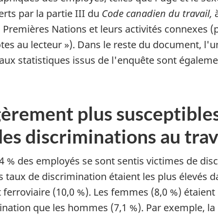
ts par la partie III du
Code canadien du travail,
à
 Premières Nations et leurs activités connexes (
s au lecteur »). Dans le reste du document, l'un
aux statistiques issus de l'enquête sont égalemen
gèrement plus susceptible
des discriminations au trav
4 % des employés se sont sentis victimes de disc
te
 taux de discrimination étaient les plus élevés d
t ferroviaire (10,0 %). Les femmes (8,0 %) étaien
imination que les hommes (7,1 %). Par exemple, l