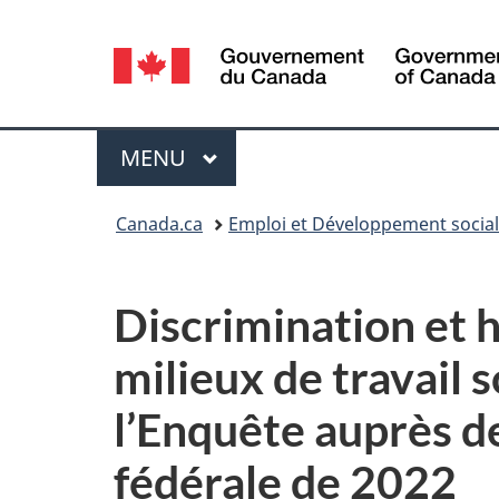
Sélection
de
la
Menu
MENU
PRINCIPAL
langue
Vous
Canada.ca
Emploi et Développement socia
êtes
ici :
Discrimination et h
milieux de travail 
l’Enquête auprès d
fédérale de 2022