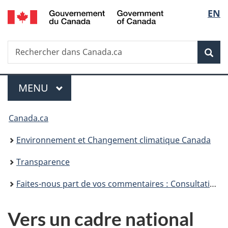
/
Sélec
EN
Passer
Passer
Passer
Government
au
à
à
de
of
contenu
«
la
Canada
Recherche
Rechercher
principal
Au
version
Rec
la
dans
sujet
HTML
Canada.ca
du
simplifiée
langu
Menu
gouvernement
MENU
PRINCIPAL
»
Vous
Canada.ca
êtes
Environnement et Changement climatique Canada
ici :
Transparence
Faites-nous part de vos commentaires : Consultation sur un cadre national de sensibilisation à l’environnement
Vers un cadre national