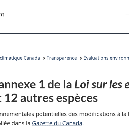
Passer
Passer
Passer
au
à
à
/
R
contenu
«
la
Government
d
principal
Au
version
of
C
sujet
HTML
Canada
du
simplifiée
gouvernement
»
climatique Canada
Transparence
Évaluations environ
’annexe 1 de la
Loi sur les 
 12 autres espèces
ementales potentielles des modifications à la Li
liée dans la
Gazette du Canada
.