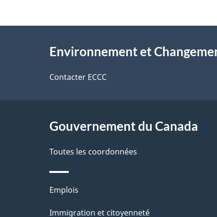
i
z
l
v
À
s
o
Environnement et Changemen
propos
d
t
de
Contacter ECCC
r
e
ce
e
l
r
site
Gouvernement du Canada
a
é
Toutes les coordonnées
p
t
a
r
Thèmes
Emplois
o
g
et
Immigration et citoyenneté