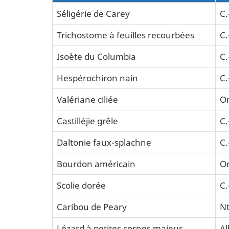
Séligérie de Carey
C.
Trichostome à feuilles recourbées
C.
Isoète du Columbia
C.
Hespérochiron nain
C.
Valériane ciliée
On
Castilléjie grêle
C.
Daltonie faux-splachne
C.
Bourdon américain
On
Scolie dorée
C.
Caribou de Peary
Nt
Lézard à petites cornes majeur
Al