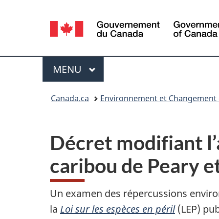
Sélection
de
la
Menu
MENU
PRINCIPAL
langue
Vous
Canada.ca
Environnement et Changement 
êtes
ici :
Décret modifiant l
caribou de Peary
et
Un examen des répercussions environn
la
Loi sur les espèces en péril
(LEP) pub