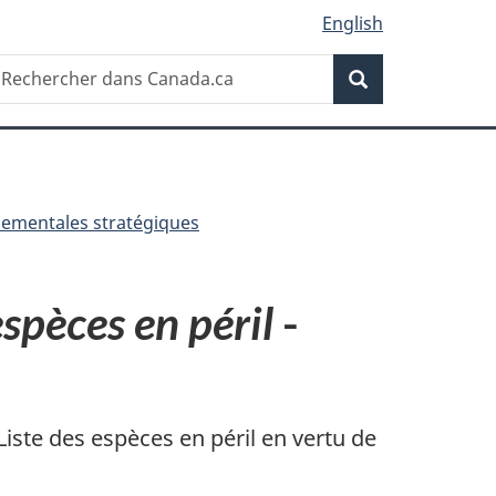
English
Recherche
echercher
Recherche
ans
anada.ca
nementales stratégiques
espèces en péril
-
ste des espèces en péril en vertu de