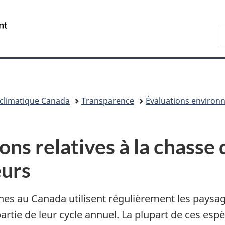
Passer
Passer
Passer
au
à
à
/
R
contenu
«
la
Government
d
principal
Au
version
of
C
sujet
HTML
Canada
du
simplifiée
gouvernement
»
climatique Canada
Transparence
Évaluations environ
ons relatives à la chass
eurs
nes au Canada utilisent régulièrement les paysag
tie de leur cycle annuel. La plupart de ces espè