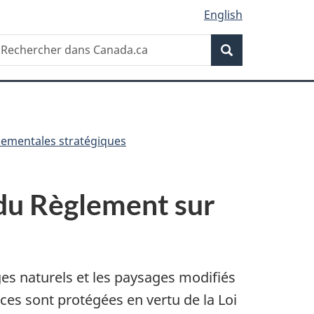
English
Recherche
echercher
Recherche
ans
anada.ca
nementales stratégiques
e du Règlement sur
es naturels et les paysages modifiés
ces sont protégées en vertu de la Loi