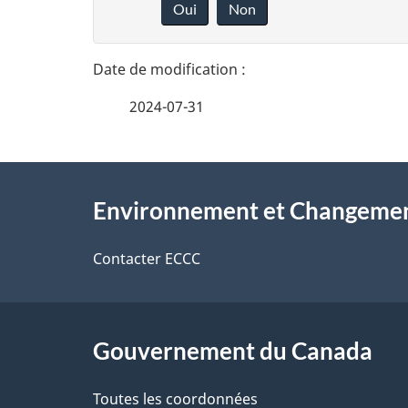
Oui
Non
t
n
n
a
e
i
2024-07-31
z
l
v
À
s
o
Environnement et Changemen
propos
d
t
de
Contacter ECCC
r
e
ce
e
l
r
site
Gouvernement du Canada
a
é
Toutes les coordonnées