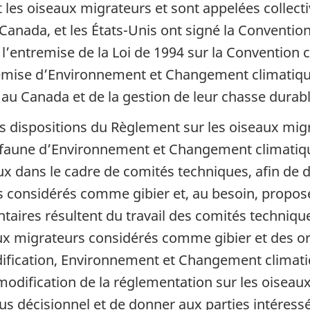
 les oiseaux migrateurs et sont appelées collect
anada, et les États-Unis ont signé la Conventio
l’entremise de la Loi de 1994 sur la Convention 
emise d’Environnement et Changement climatique
au Canada et de la gestion de leur chasse durabl
s dispositions du Règlement sur les oiseaux migra
la faune d’Environnement et Changement climatiq
x dans le cadre de comités techniques, afin de d
s considérés comme gibier et, au besoin, propo
aires résultent du travail des comités technique
ux migrateurs considérés comme gibier et des o
ification, Environnement et Changement climati
 modification de la réglementation sur les oisea
s décisionnel et de donner aux parties intéressé