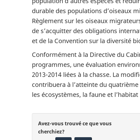
population d’autres espèces et réduire
durable des populations d’oiseaux mi
Règlement sur les oiseaux migrateurs
de s’acquitter des obligations intern
et de la Convention sur la diversité b
Conformément à la Directive du Cabine
programmes, une évaluation environne
2013-2014
liées à la chasse. La modif
contribuera à l’atteinte du quatrième
les écosystèmes, la faune et l’habitat
D
D
Avez-vous trouvé ce que vous
é
cherchiez?
o