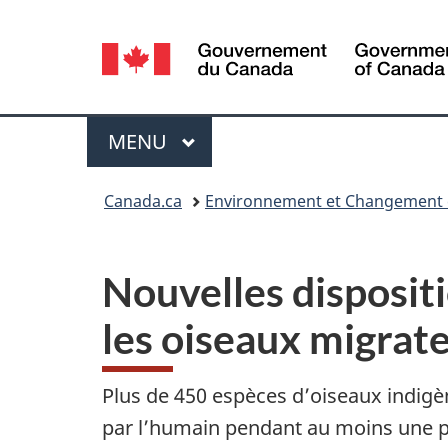
Sélection
de
la
Menu
MENU
PRINCIPAL
langue
Vous
Canada.ca
Environnement et Changement 
êtes
ici :
Nouvelles dispositi
les oiseaux migrat
Plus de 450 espèces d’oiseaux indigè
par l’humain pendant au moins une par