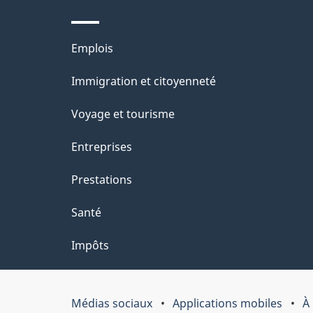
p
t
a
r
Thèmes
Emplois
o
g
et
Immigration et citoyenneté
a
e
sujets
c
Voyage et tourisme
t
Entreprises
i
Prestations
o
Santé
n
Impôts
s
u
Médias sociaux
Applications mobiles
À
Organisation
r