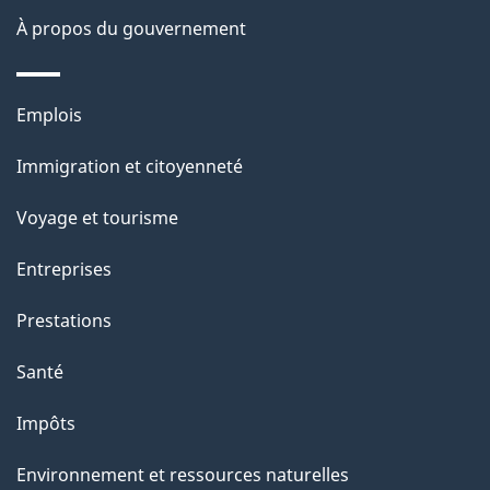
o
À propos du gouvernement
n
s
Thèmes
u
Emplois
et
r
Immigration et citoyenneté
sujets
c
e
Voyage et tourisme
t
Entreprises
t
e
Prestations
p
Santé
a
g
Impôts
e
Environnement et ressources naturelles