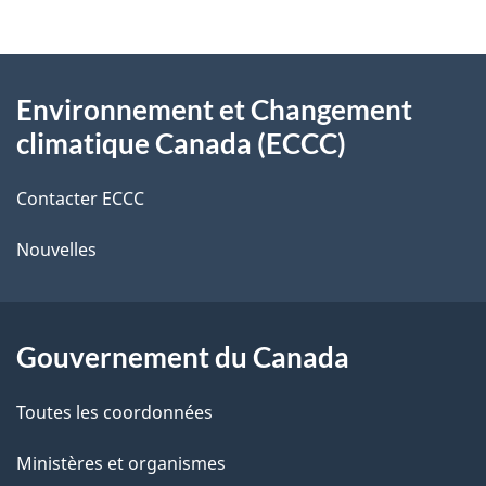
i
v
l
o
À
s
t
Environnement et Changement
propos
r
d
climatique Canada (ECCC)
de
e
e
r
Contacter ECCC
ce
l
é
Nouvelles
site
t
a
r
p
o
Gouvernement du Canada
a
a
c
g
Toutes les coordonnées
t
e
Ministères et organismes
i