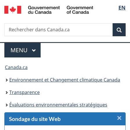
/
Sélec
EN
Passer
Passer
Passer
Passer
Government
au
au
à
à
de
of
Gestionnaire
contenu
«
la
Canada
Recherche
Rechercher
des
principal
Au
version
Rec
la
dans
Invitations
sujet
HTML
Canada.ca
du
simplifiée
langu
Menu
gouvernement
MENU
PRINCIPAL
»
Vous
Canada.ca
êtes
Environnement et Changement climatique Canada
ici :
Transparence
Évaluations environnementales stratégiques
×
F
Sondage du site Web