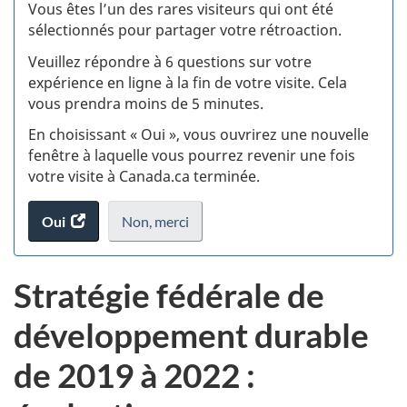
:
Vous êtes l’un des rares visiteurs qui ont été
sélectionnés pour partager votre rétroaction.
S
Veuillez répondre à 6 questions sur votre
d
expérience en ligne à la fin de votre visite. Cela
vous prendra moins de 5 minutes.
si
En choisissant « Oui », vous ouvrirez une nouvelle
w
fenêtre à laquelle vous pourrez revenir une fois
votre visite à Canada.ca terminée.
(t
Oui
accéder
Non,
je
merci
.
d
au
ne
sondage.
veux
Stratégie fédérale de
pas
participer
développement durable
au
sondage
de 2019 à 2022 :
du
site