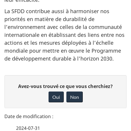
La SFDD contribue aussi à harmoniser nos
priorités en matière de durabilité de
l’environnement avec celles de la communauté
internationale en établissant des liens entre nos
actions et les mesures déployées à l’échelle
mondiale pour mettre en œuvre le Programme
de développement durable à l’horizon 2030.
D
D
Avez-vous trouvé ce que vous cherchiez?
é
o
Oui
Non
n
t
n
a
e
2024-07-31
z