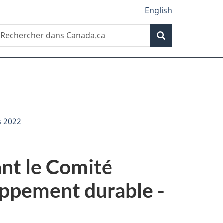
English
Recherche
echercher
Recherche
ans
anada.ca
s 2022
nt le Comité
oppement durable -