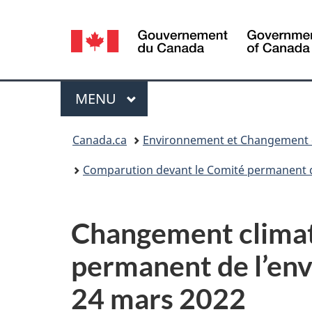
Sélection
de
la
Menu
MENU
PRINCIPAL
langue
Vous
Canada.ca
Environnement et Changement 
êtes
Comparution devant le Comité permanent d
ici :
Changement climat
permanent de l’en
24 mars 2022