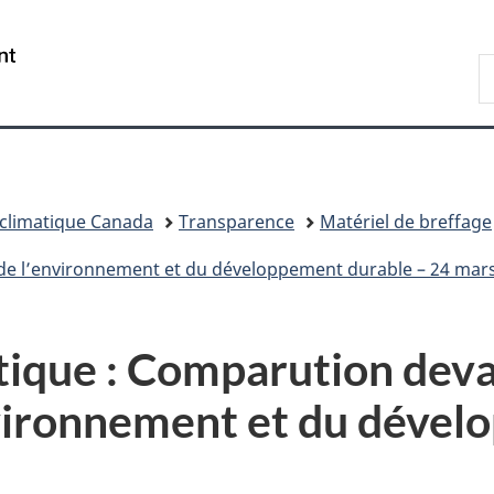
Passer
Passer
Passer
au
à
à
/
R
contenu
«
la
Government
d
principal
Au
version
of
C
sujet
HTML
Canada
du
simplifiée
gouvernement
»
climatique Canada
Transparence
Matériel de breffage
e l’environnement et du développement durable – 24 mar
ique : Comparution deva
vironnement et du dével