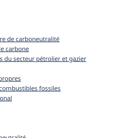
ère de carboneutralité
 le carbone
s du secteur pétrolier et gazier
propres
 combustibles fossiles
ional
neutralité