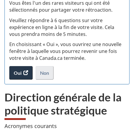
:
Vous êtes l’un des rares visiteurs qui ont été
sélectionnés pour partager votre rétroaction.
S
Veuillez répondre à 6 questions sur votre
d
expérience en ligne à la fin de votre visite. Cela
vous prendra moins de 5 minutes.
si
En choisissant « Oui », vous ouvrirez une nouvelle
w
fenêtre à laquelle vous pourrez revenir une fois
votre visite à Canada.ca terminée.
(t
Oui
accéder
Non
d
au
je
.
sondage.
ne
Direction générale de la
veux
pas
politique stratégique
participer
au
sondage
Acronymes courants
du