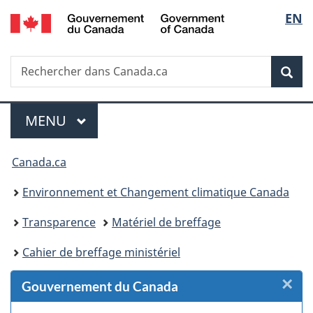
/
Sélec
EN
Passer
Passer
Passer
Passer
Government
au
au
à
à
de
of
Gestionnaire
contenu
«
la
Canada
Recherche
Rechercher
des
principal
Au
version
Rec
la
dans
Invitations
sujet
HTML
Canada.ca
du
simplifiée
langu
Menu
gouvernement
MENU
PRINCIPAL
»
Vous
Canada.ca
êtes
Environnement et Changement climatique Canada
ici :
Transparence
Matériel de breffage
Cahier de breffage ministériel
×
F
Gouvernement du Canada