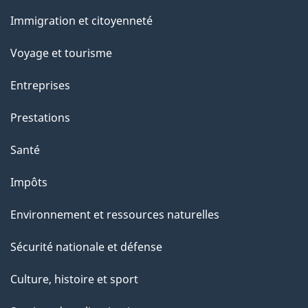
et
r
Immigration et citoyenneté
sujets
c
e
Voyage et tourisme
t
Entreprises
t
e
Prestations
p
Santé
a
g
Impôts
e
Environnement et ressources naturelles
Sécurité nationale et défense
Culture, histoire et sport