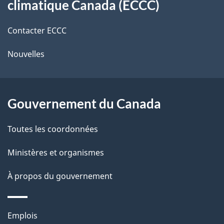
r
d
climatique Canada (ECCC)
de
e
e
r
Contacter ECCC
ce
l
é
Nouvelles
site
t
a
r
p
o
Gouvernement du Canada
a
a
c
g
Toutes les coordonnées
t
e
Ministères et organismes
i
o
À propos du gouvernement
n
s
Thèmes
u
Emplois