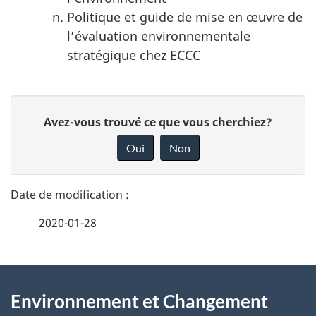
Politique et guide de mise en œuvre de
l’évaluation environnementale
stratégique chez ECCC
D
D
Avez-vous trouvé ce que vous cherchiez?
é
o
Oui
Non
n
t
n
a
e
2020-01-28
i
z
v
l
o
À
s
t
Environnement et Changement
propos