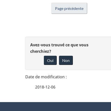
Page précédente
D
D
Avez-vous trouvé ce que vous
é
cherchiez?
o
Oui
Non
t
n
n
a
e
i
2018-12-06
z
l
v
À