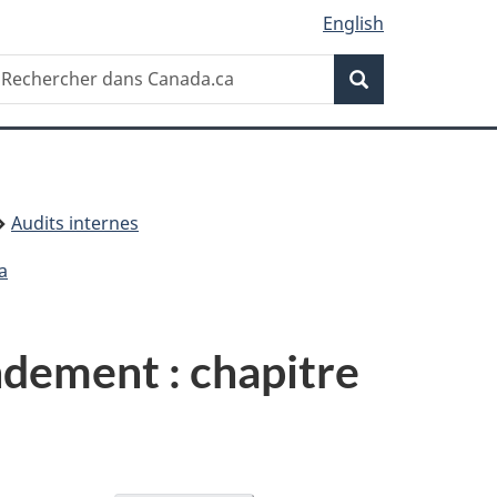
English
Recherche
echercher
Recherche
ans
anada.ca
Audits internes
a
ndement : chapitre