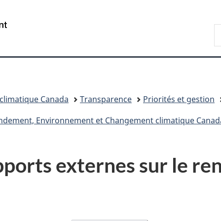
Passer
Passer
Passer
au
à
à
/
R
contenu
«
la
Government
d
principal
Au
version
of
C
sujet
HTML
Canada
du
simplifiée
gouvernement
»
climatique Canada
Transparence
Priorités et gestion
 rendement, Environnement et Changement climatique Canad
pports externes sur le re