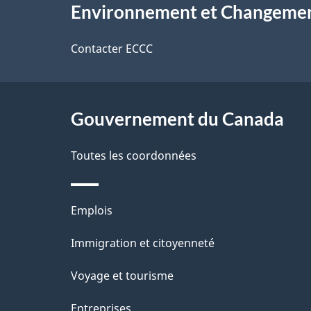
s
o
Environnement et Changemen
propos
d
t
de
Contacter ECCC
r
e
ce
e
l
r
site
Gouvernement du Canada
a
é
Toutes les coordonnées
p
t
a
r
Thèmes
Emplois
o
g
et
Immigration et citoyenneté
a
e
sujets
c
Voyage et tourisme
t
Entreprises