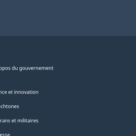
ropos du gouvernement
nce et innovation
ochtones
rans et militaires
esse