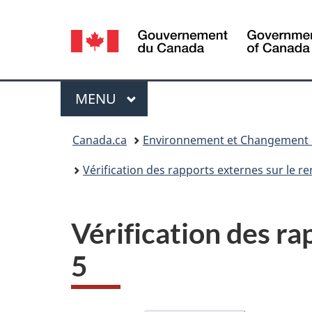
Sélection
de
la
Menu
MENU
PRINCIPAL
langue
Vous
Canada.ca
Environnement et Changement 
êtes
Vérification des rapports externes sur le
ici :
Vérification des ra
5