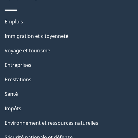
n
s
Thèmes
u
Emplois
et
r
Immigration et citoyenneté
sujets
c
e
Voyage et tourisme
t
Entreprises
t
e
Prestations
p
Santé
a
g
Impôts
e
Environnement et ressources naturelles
Sécurité nationale et défense