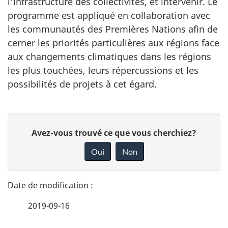
l’infrastructure des collectivités, et intervenir. Le
programme est appliqué en collaboration avec
les communautés des Premières Nations afin de
cerner les priorités particulières aux régions face
aux changements climatiques dans les régions
les plus touchées, leurs répercussions et les
possibilités de projets à cet égard.
D
D
Avez-vous trouvé ce que vous cherchiez?
é
o
Oui
Non
n
t
n
a
e
2019-09-16
i
z
v