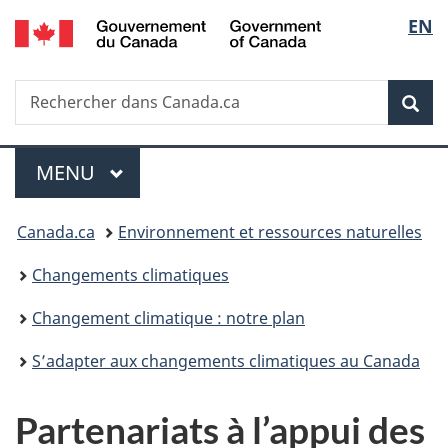
/
Sélec
EN
Passer
Passer
Passer
Government
au
à
à
de
of
contenu
«
la
Canada
Recherche
Rechercher
principal
Au
version
Rec
la
dans
sujet
HTML
Canada.ca
du
simplifiée
langu
Menu
gouvernement
MENU
PRINCIPAL
»
Vous
Canada.ca
Environnement et ressources naturelles
êtes
Changements climatiques
ici :
Changement climatique : notre plan
S’adapter aux changements climatiques au Canada
Partenariats à l’appui des