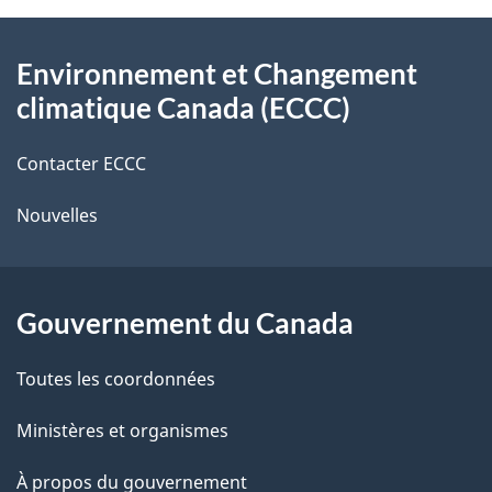
l
o
À
s
t
Environnement et Changement
propos
r
d
climatique Canada (ECCC)
de
e
e
r
Contacter ECCC
ce
l
é
Nouvelles
site
t
a
r
p
o
Gouvernement du Canada
a
a
c
g
Toutes les coordonnées
t
e
Ministères et organismes
i
o
À propos du gouvernement