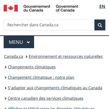
/
Sélec
EN
Passer
Passer
Passer
Government
au
à
à
de
of
contenu
«
la
Canada
Recherche
Rechercher
principal
Au
version
Rec
la
dans
sujet
HTML
Canada.ca
du
simplifiée
langu
Menu
gouvernement
MENU
PRINCIPAL
»
Vous
Canada.ca
Environnement et ressources naturelles
êtes
Changements climatiques
ici :
Changement climatique : notre plan
S’adapter aux changements climatiques au Canada
Centre canadien des services climatiques
Afficher et télécharger les données climatiques