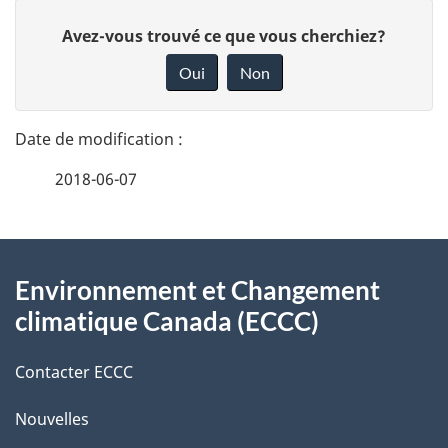
D
D
Avez-vous trouvé ce que vous cherchiez?
é
o
Oui
Non
n
t
n
a
e
2018-06-07
i
z
v
l
o
À
s
t
Environnement et Changement
propos
r
d
climatique Canada (ECCC)
de
e
e
r
Contacter ECCC
ce
l
é
Nouvelles
site
t