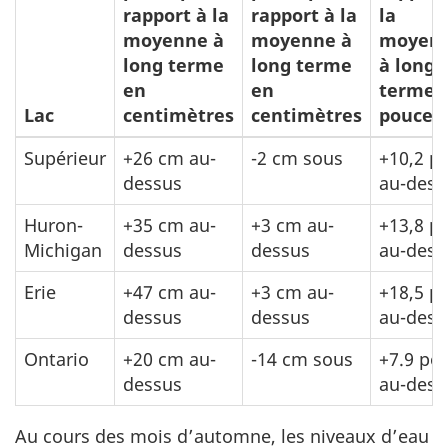
rapport à la
rapport à la
la
moyenne à
moyenne à
moyen
long terme
long terme
à long
en
en
terme 
Lac
centimètres
centimètres
pouces
Supérieur
+26 cm au-
-2 cm sous
+10,2 po
dessus
au-dess
Huron-
+35 cm au-
+3 cm au-
+13,8 po
Michigan
dessus
dessus
au-dess
Erie
+47 cm au-
+3 cm au-
+18,5 po
dessus
dessus
au-dess
Ontario
+20 cm au-
-14 cm sous
+7.9 po.
dessus
au-dess
Au cours des mois d’automne, les niveaux d’eau