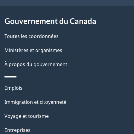
a
r
p
o
Gouvernement du Canada
a
a
c
g
Toutes les coordonnées
t
e
Ministères et organismes
i
o
À propos du gouvernement
n
s
Thèmes
u
Emplois
et
r
Immigration et citoyenneté
sujets
c
e
Voyage et tourisme
t
Entreprises