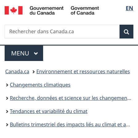
/
Sélec
EN
Passer
Passer
Passer
Government
au
à
à
de
of
contenu
«
la
Canada
Recherche
Rechercher
principal
Au
version
Rec
la
dans
sujet
HTML
Canada.ca
du
simplifiée
langu
Menu
gouvernement
MENU
PRINCIPAL
»
Vous
Canada.ca
Environnement et ressources naturelles
êtes
Changements climatiques
ici :
Recherche, données et science sur les changements climatiques
Tendances et variabilité du climat
Bulletins trimestriel des impacts liés au climat et aperçu saisonnier