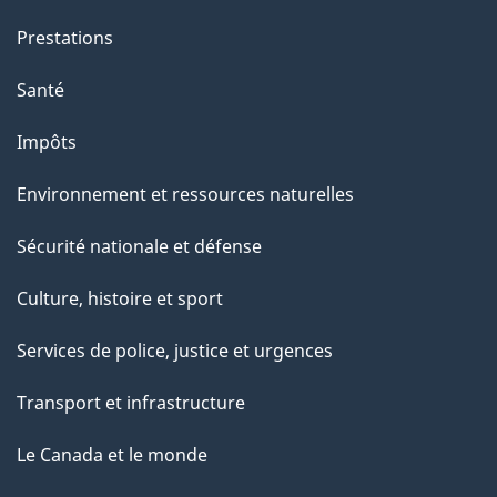
t
e
Prestations
p
Santé
a
g
Impôts
e
Environnement et ressources naturelles
Sécurité nationale et défense
Culture, histoire et sport
Services de police, justice et urgences
Transport et infrastructure
Le Canada et le monde