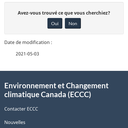
D
D
Avez-vous trouvé ce que vous cherchiez?
é
o
Oui
Non
n
t
n
a
e
2021-05-03
i
z
v
l
o
À
s
t
Environnement et Changement
propos
r
d
climatique Canada (ECCC)
de
e
e
r
Contacter ECCC
ce
l
é
Nouvelles
site
t