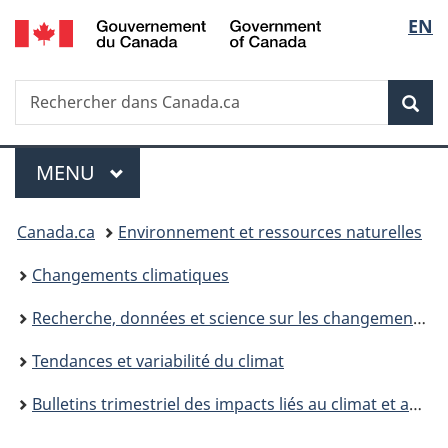
/
Sélec
EN
Passer
Passer
Passer
Government
au
à
à
de
of
contenu
«
la
Canada
Recherche
Rechercher
principal
Au
version
Rec
la
dans
sujet
HTML
Canada.ca
du
simplifiée
langu
Menu
gouvernement
MENU
PRINCIPAL
»
Vous
Canada.ca
Environnement et ressources naturelles
êtes
Changements climatiques
ici :
Recherche, données et science sur les changements climatiques
Tendances et variabilité du climat
Bulletins trimestriel des impacts liés au climat et aperçu saisonnier