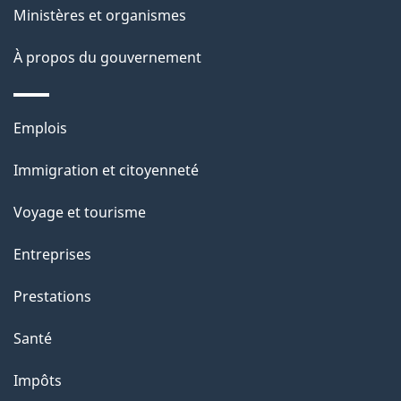
e
Ministères et organismes
i
o
À propos du gouvernement
n
s
Thèmes
u
Emplois
et
r
Immigration et citoyenneté
sujets
c
e
Voyage et tourisme
t
Entreprises
t
e
Prestations
p
Santé
a
g
Impôts