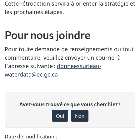
Cette rétroaction servira à orienter la stratégie et
les prochaines étapes.
Pour nous joindre
Pour toute demande de renseignements ou tout
commentaire, veuillez envoyer un courriel à
l’adresse
suivante :
donneessurleau-
waterdata@ec.gc.ca
D
D
Avez-vous trouvé ce que vous cherchiez?
é
o
Oui
Non
n
t
n
a