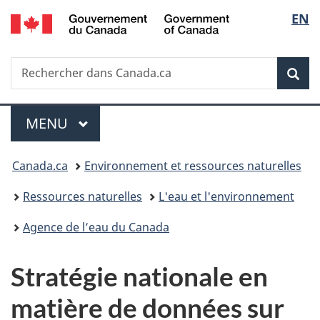
/
Sélec
EN
Passer
Passer
Passer
Government
au
à
à
de
of
contenu
«
la
Canada
Recherche
Rechercher
principal
Au
version
Rec
la
dans
sujet
HTML
Canada.ca
du
simplifiée
langu
Menu
gouvernement
MENU
PRINCIPAL
»
Vous
Canada.ca
Environnement et ressources naturelles
êtes
Ressources naturelles
L'eau et l'environnement
ici :
Agence de l’eau du Canada
Stratégie nationale en
matière de données sur