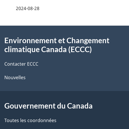
e
2024-08-28
i
z
v
l
o
À
s
t
Environnement et Changement
propos
r
d
climatique Canada (ECCC)
de
e
e
r
Contacter ECCC
ce
l
é
Nouvelles
site
t
a
r
p
o
Gouvernement du Canada
a
a
c
g
Toutes les coordonnées
t