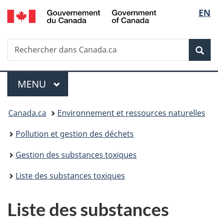
/
Sélec
EN
Passer
Passer
Passer
Government
au
à
à
de
of
contenu
«
la
Canada
Recherche
Rechercher
principal
Au
version
Rec
la
dans
sujet
HTML
Canada.ca
du
simplifiée
langu
Menu
gouvernement
MENU
PRINCIPAL
»
Vous
Canada.ca
Environnement et ressources naturelles
êtes
Pollution et gestion des déchets
ici :
Gestion des substances toxiques
Liste des substances toxiques
Liste des substances