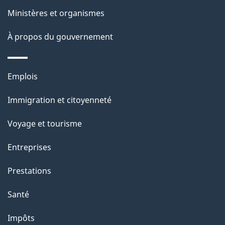
t
e
Ministères et organismes
i
o
À propos du gouvernement
n
s
Thèmes
u
Emplois
et
r
Immigration et citoyenneté
sujets
c
e
Voyage et tourisme
t
Entreprises
t
e
Prestations
p
Santé
a
g
Impôts