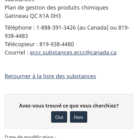
Plan de gestion des produits chimiques
Gatineau QC K1A 0H3
Téléphone : 1-888-391-3426 (au Canada) ou 819-
938-4483
Télécopieur : 819-938-4480
Courriel :
eccc.substances.eccc@canada.ca
Retourner à la liste des substances
D
D
Avez-vous trouvé ce que vous cherchiez?
é
o
Oui
Non
n
t
n