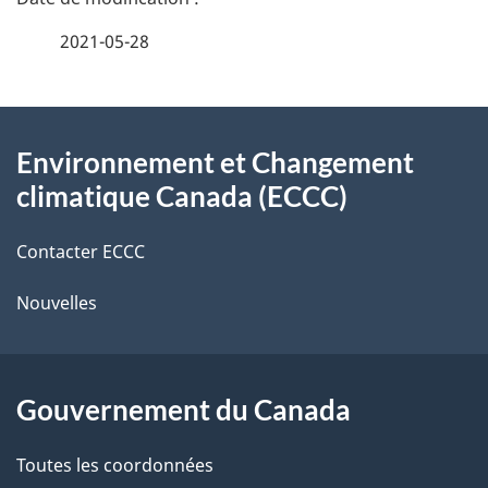
a
e
2021-05-28
i
z
v
l
o
À
s
t
Environnement et Changement
propos
r
d
climatique Canada (ECCC)
de
e
e
r
Contacter ECCC
ce
l
é
Nouvelles
site
t
a
r
p
o
Gouvernement du Canada
a
a
c
g
Toutes les coordonnées