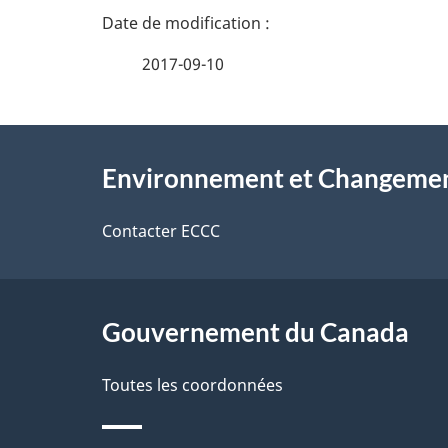
n
a
e
i
2017-09-10
z
l
v
À
s
o
Environnement et Changemen
propos
d
t
de
Contacter ECCC
r
e
ce
e
l
r
site
Gouvernement du Canada
a
é
Toutes les coordonnées
p
t
r