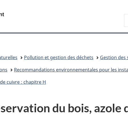
Passer
Passer
Passer
au
à
à
/
R
contenu
«
la
Government
d
principal
Au
version
of
C
sujet
HTML
Canada
du
simplifiée
gouvernement
»
turelles
Pollution et gestion des déchets
Gestion des 
ions
Recommandations environnementales pour les instal
 de cuivre : chapitre H
éservation du bois, azole 