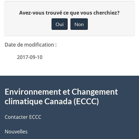
D
D
Avez-vous trouvé ce que vous cherchiez?
é
o
Oui
Non
n
t
n
a
e
2017-09-10
i
z
v
l
o
À
s
t
Environnement et Changement
propos
r
d
climatique Canada (ECCC)
de
e
e
r
Contacter ECCC
ce
l
é
Nouvelles
site
t