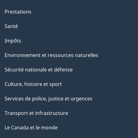
t
e
Prestations
p
Santé
a
g
Impôts
e
Environnement et ressources naturelles
Sécurité nationale et défense
Culture, histoire et sport
Services de police, justice et urgences
Transport et infrastructure
Le Canada et le monde