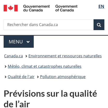
/
Sélec
EN
Passer
Passer
Passer
Government
au
à
à
de
of
contenu
«
la
Canada
Recherche
Rechercher
principal
Au
version
Rec
la
dans
sujet
HTML
Canada.ca
du
simplifiée
langu
Menu
gouvernement
MENU
PRINCIPAL
»
Vous
Canada.ca
Environnement et ressources naturelles
êtes
Météo, climat et catastrophes naturelles
ici :
Qualité de l’air
Pollution atmosphérique
Prévisions sur la qualité
de l’air