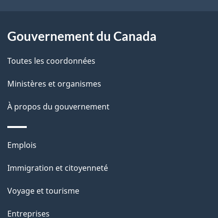
a
r
p
o
Gouvernement du Canada
a
a
c
g
Toutes les coordonnées
t
e
Ministères et organismes
i
o
À propos du gouvernement
n
s
Thèmes
u
Emplois
et
r
Immigration et citoyenneté
sujets
c
e
Voyage et tourisme
t
Entreprises