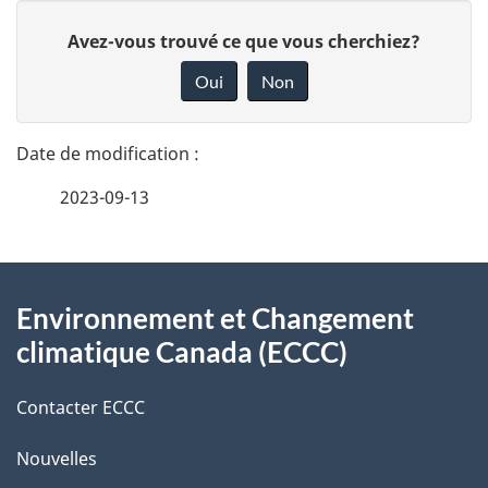
D
D
Avez-vous trouvé ce que vous cherchiez?
é
o
Oui
Non
n
t
n
a
e
2023-09-13
i
z
v
l
o
À
s
t
Environnement et Changement
propos
r
d
climatique Canada (ECCC)
de
e
e
r
Contacter ECCC
ce
l
é
Nouvelles
site
t