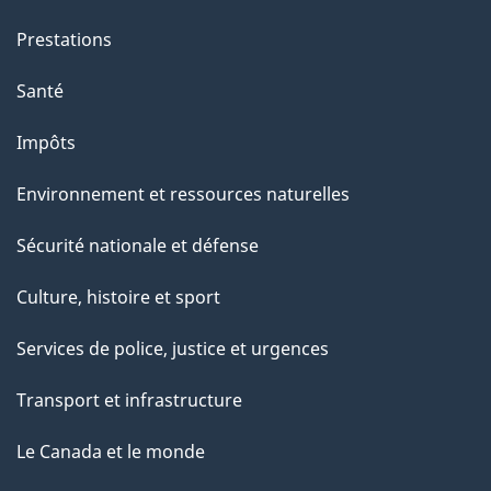
t
e
Prestations
p
Santé
a
g
Impôts
e
Environnement et ressources naturelles
Sécurité nationale et défense
Culture, histoire et sport
Services de police, justice et urgences
Transport et infrastructure
Le Canada et le monde