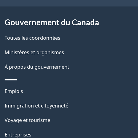
a
r
p
o
Gouvernement du Canada
a
a
c
g
Toutes les coordonnées
t
e
Ministères et organismes
i
o
À propos du gouvernement
n
s
Thèmes
u
Emplois
et
r
Immigration et citoyenneté
sujets
c
e
Voyage et tourisme
t
Entreprises