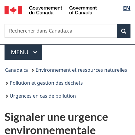
/
Sélec
EN
Passer
Passer
Passer
Government
au
à
à
de
of
contenu
«
la
Canada
Recherche
Rechercher
principal
Au
version
Rec
la
dans
sujet
HTML
Canada.ca
du
simplifiée
langu
Menu
gouvernement
MENU
PRINCIPAL
»
Vous
Canada.ca
Environnement et ressources naturelles
êtes
Pollution et gestion des déchets
ici :
Urgences en cas de pollution
Signaler une urgence
environnementale