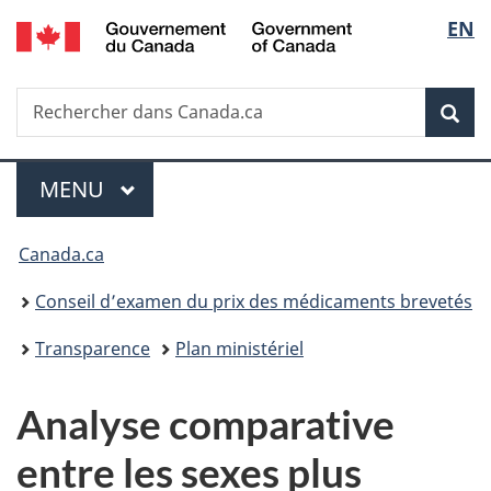
/
Sélec
EN
Passer
Passer
Passer
Government
au
à
à
de
of
contenu
«
la
Canada
Recherche
Rechercher
principal
Au
version
Rec
la
dans
sujet
HTML
Canada.ca
du
simplifiée
langu
Menu
gouvernement
MENU
PRINCIPAL
»
Vous
Canada.ca
êtes
Conseil d’examen du prix des médicaments brevetés
ici :
Transparence
Plan ministériel
Analyse comparative
entre les sexes plus