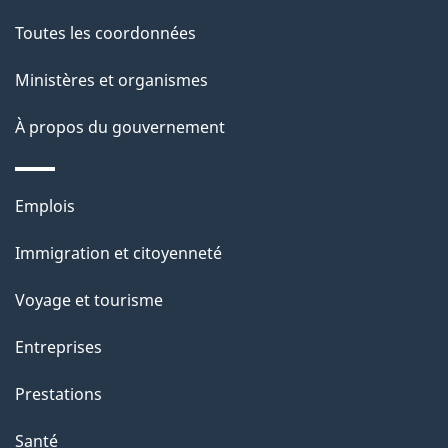
de
l
Toutes les coordonnées
ce
s
Ministères et organismes
site
d
À propos du gouvernement
e
l
Thèmes
Emplois
et
a
Immigration et citoyenneté
sujets
p
Voyage et tourisme
a
Entreprises
g
Prestations
e
Santé