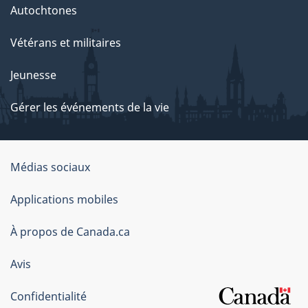
Autochtones
Vétérans et militaires
Jeunesse
Gérer les événements de la vie
Organisation
Médias sociaux
du
Applications mobiles
gouvernement
du
À propos de Canada.ca
Canada
Avis
Confidentialité