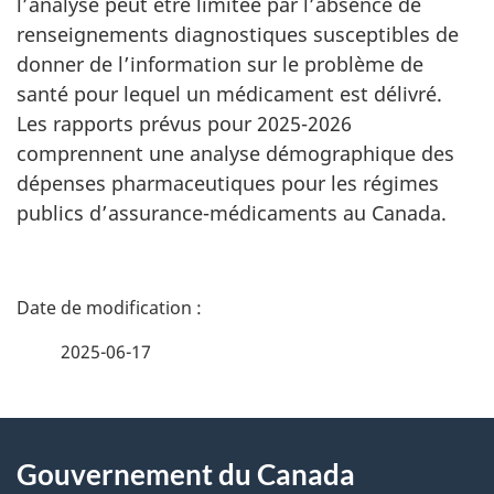
l’analyse peut être limitée par l’absence de
renseignements diagnostiques susceptibles de
donner de l’information sur le problème de
santé pour lequel un médicament est délivré.
Les rapports prévus pour 2025-2026
comprennent une analyse démographique des
dépenses pharmaceutiques pour les régimes
publics d’assurance-médicaments au Canada.
D
é
2025-06-17
t
À
a
Gouvernement du Canada
propos
i