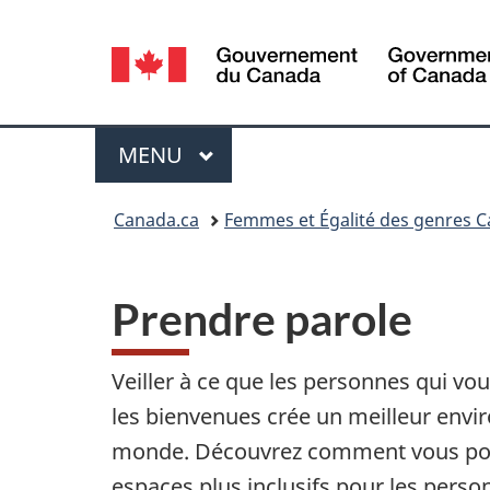
Sélection
de
la
Menu
MENU
PRINCIPAL
langue
Vous
Canada.ca
Femmes et Égalité des genres 
êtes
ici :
Prendre parole
Veiller à ce que les personnes qui vo
les bienvenues crée un meilleur envi
monde. Découvrez comment vous pou
espaces plus inclusifs pour les pers