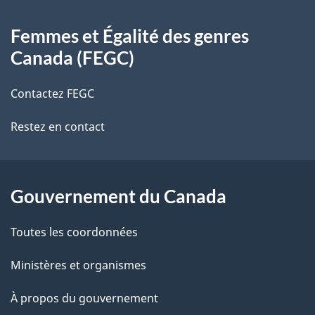
À
a
Femmes et Égalité des genres
propos
i
Canada (FEGC)
de
l
Contactez FEGC
ce
s
Restez en contact
site
d
e
l
Gouvernement du Canada
a
Toutes les coordonnées
p
Ministères et organismes
a
À propos du gouvernement