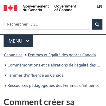
/
Sélec
EN
Passer
Passer
Passer
Government
au
à
à
de
of
contenu
«
la
Canada
Recherche
Rechercher
principal
Au
version
Rec
la
FEGC
sujet
HTML
du
simplifiée
langu
Menu
gouvernement
MENU
PRINCIPAL
»
Vous
Canada.ca
Femmes et Égalité des genres Canada
êtes
Commémorations et célébrations de l’égalité des genres
ici :
Femmes d'influence au Canada
Ressources pédagogiques des Femmes d'influence
Comment créer sa