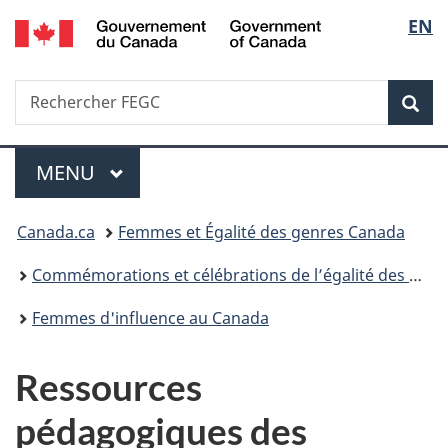
/
Sélec
EN
Passer
Passer
Passer
Government
au
à
à
de
of
contenu
«
la
Canada
Recherche
Rechercher
principal
Au
version
Rec
la
FEGC
sujet
HTML
du
simplifiée
langu
Menu
gouvernement
MENU
PRINCIPAL
»
Vous
Canada.ca
Femmes et Égalité des genres Canada
êtes
Commémorations et célébrations de l’égalité des genres
ici :
Femmes d'influence au Canada
Ressources
pédagogiques des