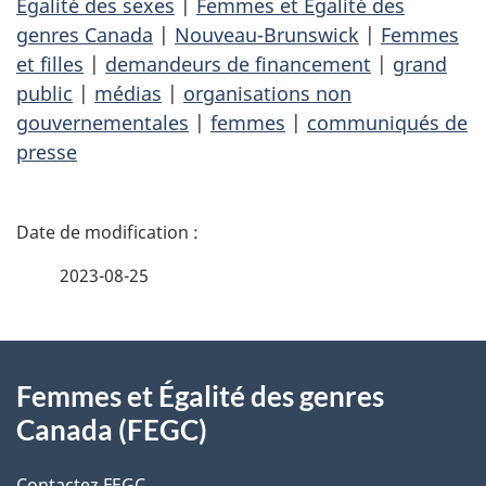
Égalité des sexes
|
Femmes et Égalité des
genres Canada
|
Nouveau-Brunswick
|
Femmes
et filles
|
demandeurs de financement
|
grand
public
|
médias
|
organisations non
gouvernementales
|
femmes
|
communiqués de
presse
D
é
2023-08-25
t
À
a
Femmes et Égalité des genres
propos
i
Canada (FEGC)
de
l
Contactez FEGC