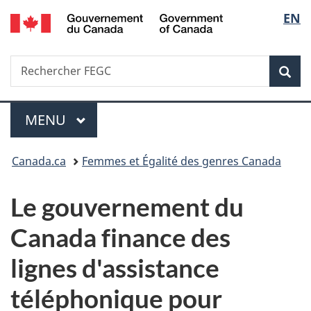
/
Sélec
EN
Passer
Passer
Passer
Government
au
à
à
de
of
contenu
«
la
Canada
Recherche
Rechercher
principal
Au
version
Rec
la
FEGC
sujet
HTML
du
simplifiée
langu
Menu
gouvernement
MENU
PRINCIPAL
»
Vous
Canada.ca
Femmes et Égalité des genres Canada
êtes
Le gouvernement du
ici :
Canada finance des
lignes d'assistance
téléphonique pour