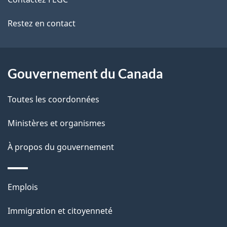
ce
s
Restez en contact
site
d
e
l
Gouvernement du Canada
a
Toutes les coordonnées
p
Ministères et organismes
a
À propos du gouvernement
g
e
Thèmes
Emplois
et
Immigration et citoyenneté
sujets