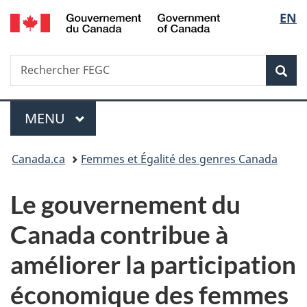
/
Sélec
EN
Passer
Passer
Passer
Government
au
à
à
de
of
contenu
«
la
Canada
Recherche
Rechercher
principal
Au
version
Rec
la
FEGC
sujet
HTML
du
simplifiée
langu
Menu
gouvernement
MENU
PRINCIPAL
»
Vous
Canada.ca
Femmes et Égalité des genres Canada
êtes
Le gouvernement du
ici :
Canada contribue à
améliorer la participation
économique des femmes