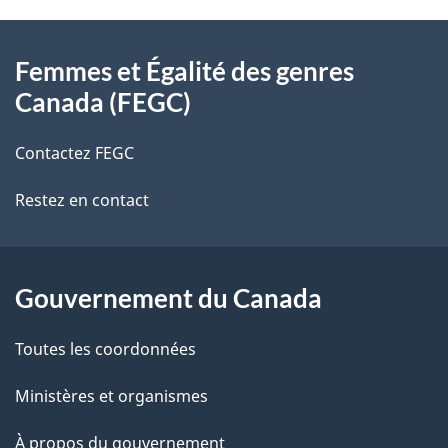
À
a
Femmes et Égalité des genres
propos
i
Canada (FEGC)
de
l
Contactez FEGC
ce
s
Restez en contact
site
d
e
l
Gouvernement du Canada
a
Toutes les coordonnées
p
Ministères et organismes
a
À propos du gouvernement