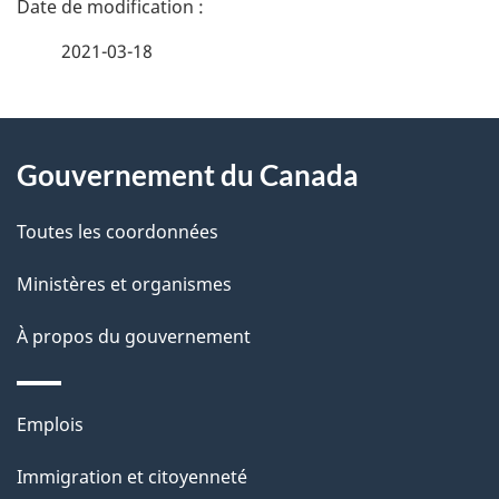
é
2021-03-18
t
À
a
Gouvernement du Canada
propos
i
de
l
Toutes les coordonnées
ce
s
Ministères et organismes
site
d
À propos du gouvernement
e
l
Thèmes
Emplois
et
a
Immigration et citoyenneté
sujets