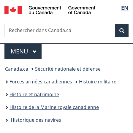
/
Sélec
EN
Passer
Passer
Passer
Government
au
à
à
de
of
contenu
«
la
Canada
Recherche
Rechercher
principal
Au
version
Rec
la
dans
sujet
HTML
Canada.ca
du
simplifiée
langu
Menu
gouvernement
MENU
PRINCIPAL
»
Vous
Canada.ca
Sécurité nationale et défense
êtes
Forces armées canadiennes
Histoire militaire
ici :
Histoire et patrimoine
Histoire de la Marine royale canadienne
Historique des navires