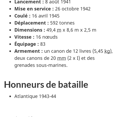
Lancement :
8 août 1941
Mise en service :
26 octobre 1942
Coulé :
16 avril 1945
Déplacement :
592 tonnes
Dimensions :
49,4
m
x 8,6 m x 2,5 m
Vitesse :
16 nœuds
Équipage :
83
Armement :
un canon de 12 livres (5,45
kg
),
deux canons de 20
mm
(2 x I) et des
grenades sous-marines.
Honneurs de bataille
Atlantique 1943-44
D