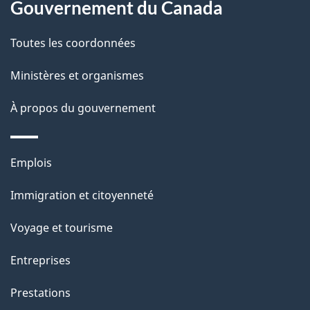
Gouvernement du Canada
a
Toutes les coordonnées
p
Ministères et organismes
a
À propos du gouvernement
g
e
Thèmes
Emplois
et
Immigration et citoyenneté
sujets
Voyage et tourisme
Entreprises
Prestations