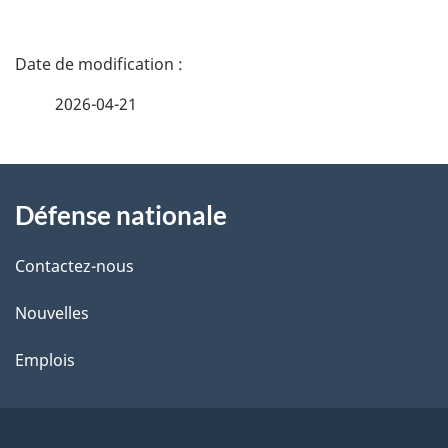
D
é
2026-04-21
t
À
a
Défense nationale
propos
i
de
l
Contactez-nous
ce
s
Nouvelles
site
d
Emplois
e
l