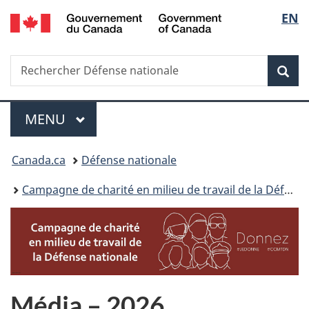
/
Sélec
EN
Passer
Passer
Passer
Government
au
à
à
de
of
contenu
«
la
Canada
Recherche
Rechercher
principal
Au
version
Rec
la
Défense
sujet
HTML
nationale
du
simplifiée
langu
Menu
gouvernement
MENU
PRINCIPAL
»
Vous
Canada.ca
Défense nationale
êtes
Campagne de charité en milieu de travail de la Défense nationale
ici :
Média – 2026