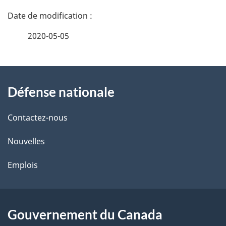
D
é
2020-05-05
t
À
a
Défense nationale
propos
i
de
l
Contactez-nous
ce
s
Nouvelles
site
d
Emplois
e
l
Gouvernement du Canada