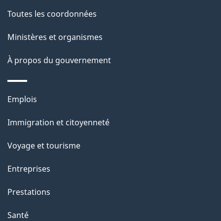
a
Toutes les coordonnées
p
Ministères et organismes
a
À propos du gouvernement
g
e
Thèmes
Emplois
et
Immigration et citoyenneté
sujets
Voyage et tourisme
Entreprises
Prestations
Santé