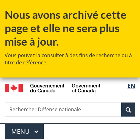
Passer
Passer
Passer
Nous avons archivé cette
au
à
à
contenu
«
la
page et elle ne sera plus
principal
Au
version
sujet
HTML
mise à jour.
du
simplifiée
gouvernement
Vous pouvez la consulter à des fins de recherche ou à
»
titre de référence.
/
Sélec
EN
Government
de
of
Canada
Recherche
Rechercher
Rec
la
Défense
nationale
langu
Menu
MENU
PRINCIPAL