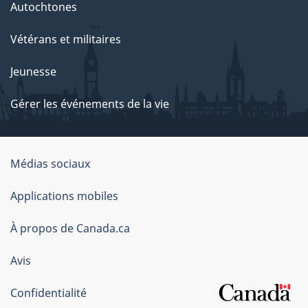
Autochtones
Vétérans et militaires
Jeunesse
Gérer les événements de la vie
Organisation
Médias sociaux
du
Applications mobiles
gouvernement
du
À propos de Canada.ca
Canada
Avis
Confidentialité