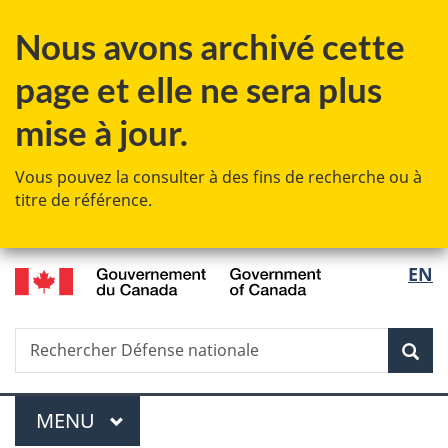
Passer
Passer
Passer
Nous avons archivé cette
au
à
à
contenu
«
la
page et elle ne sera plus
principal
Au
version
sujet
HTML
mise à jour.
du
simplifiée
gouvernement
Vous pouvez la consulter à des fins de recherche ou à
»
titre de référence.
/
Sélec
EN
Government
de
of
Canada
Recherche
Rechercher
Rec
la
Défense
nationale
langu
Menu
MENU
PRINCIPAL