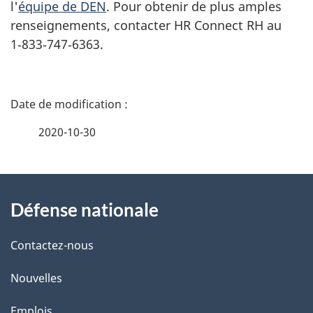
l'
équipe de DEN
. Pour obtenir de plus amples
renseignements, contacter HR Connect RH au
1‑833‑747‑6363.
D
é
2020-10-30
t
À
a
Défense nationale
propos
i
de
l
Contactez-nous
ce
s
Nouvelles
site
d
Emplois