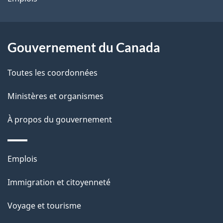
e
l
Gouvernement du Canada
a
Toutes les coordonnées
p
Ministères et organismes
a
À propos du gouvernement
g
e
Thèmes
Emplois
et
Immigration et citoyenneté
sujets
Voyage et tourisme