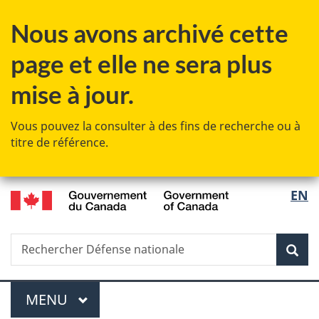
Passer
Passer
Passer
Nous avons archivé cette
au
à
à
contenu
«
la
page et elle ne sera plus
principal
Au
version
sujet
HTML
mise à jour.
du
simplifiée
gouvernement
Vous pouvez la consulter à des fins de recherche ou à
»
titre de référence.
/
Sélec
EN
Government
de
of
Canada
Recherche
Rechercher
Rec
la
Défense
nationale
langu
Menu
MENU
PRINCIPAL