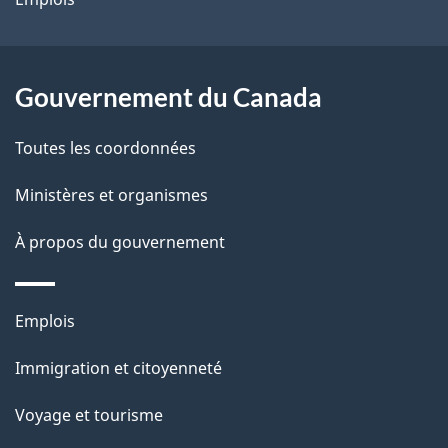
e
l
Gouvernement du Canada
a
Toutes les coordonnées
p
Ministères et organismes
a
À propos du gouvernement
g
e
Thèmes
Emplois
et
Immigration et citoyenneté
sujets
Voyage et tourisme