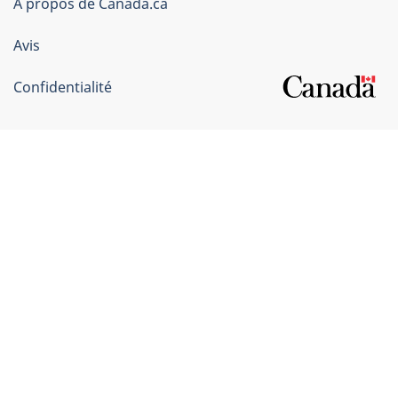
du
À propos de Canada.ca
Canada
Avis
Confidentialité