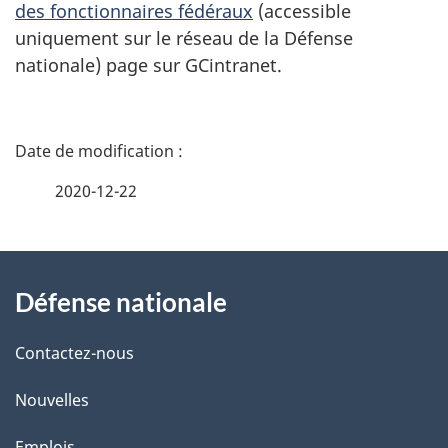
des fonctionnaires fédéraux
(accessible
uniquement sur le réseau de la Défense
nationale) page sur GCintranet.
D
é
2020-12-22
t
À
a
Défense nationale
propos
i
de
l
Contactez-nous
ce
s
Nouvelles
site
d
Emplois