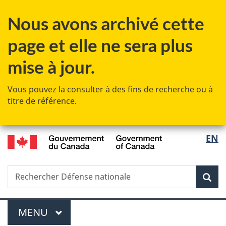
Passer
Passer
Passer
Nous avons archivé cette
au
à
à
contenu
«
la
page et elle ne sera plus
principal
Au
version
sujet
HTML
mise à jour.
du
simplifiée
gouvernement
Vous pouvez la consulter à des fins de recherche ou à
»
titre de référence.
/
Sélec
EN
Government
de
of
Canada
Recherche
Rechercher
Rec
la
Défense
nationale
langu
Menu
MENU
PRINCIPAL