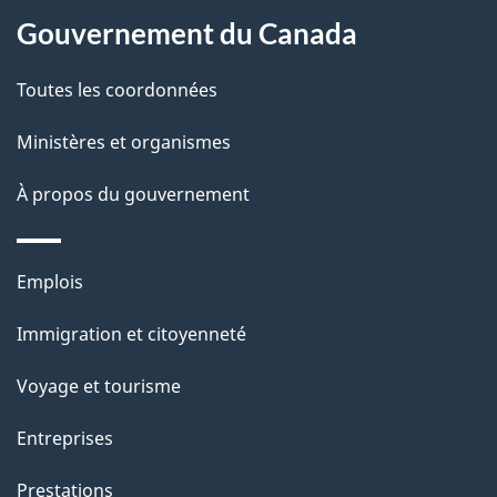
l
Gouvernement du Canada
a
Toutes les coordonnées
p
Ministères et organismes
a
À propos du gouvernement
g
e
Thèmes
Emplois
et
Immigration et citoyenneté
sujets
Voyage et tourisme
Entreprises
Prestations