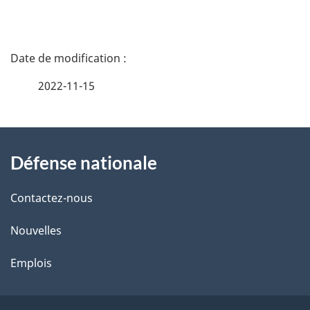
D
é
2022-11-15
t
À
a
Défense nationale
propos
i
de
l
Contactez-nous
ce
s
Nouvelles
site
d
Emplois
e