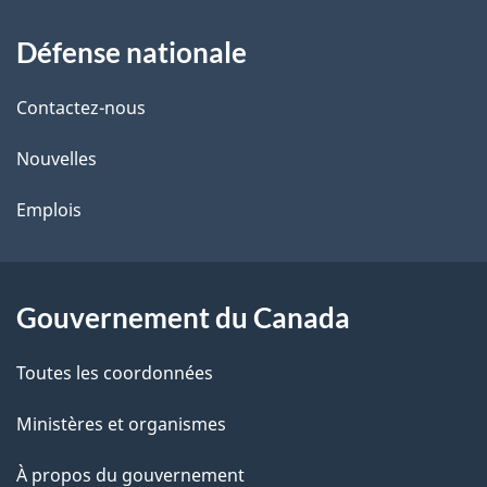
À
a
Défense nationale
propos
i
de
l
Contactez-nous
ce
s
Nouvelles
site
d
Emplois
e
l
Gouvernement du Canada
a
Toutes les coordonnées
p
Ministères et organismes
a
À propos du gouvernement