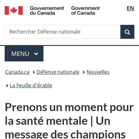
/
Sélec
EN
Passer
Passer
Passer
Government
au
à
à
de
of
contenu
«
la
Canada
Recherche
Rechercher
principal
Au
version
Rec
la
Défense
sujet
HTML
nationale
du
simplifiée
langu
Menu
gouvernement
MENU
PRINCIPAL
»
Vous
Canada.ca
Défense nationale
Nouvelles
êtes
La Feuille d'érable
ici :
Prenons un moment pour
la santé mentale | Un
message des champions