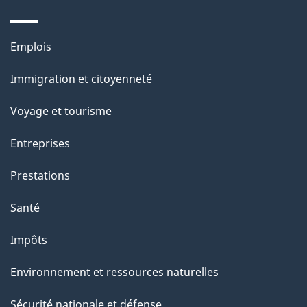
g
e
Thèmes
Emplois
et
Immigration et citoyenneté
sujets
Voyage et tourisme
Entreprises
Prestations
Santé
Impôts
Environnement et ressources naturelles
Sécurité nationale et défense