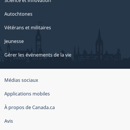
Science et innovation
Autochtones
Vétérans et militaires
Jeunesse
Gérer les événements de la vie
Organisation
Médias sociaux
du
Applications mobiles
gouvernement
du
À propos de Canada.ca
Canada
Avis