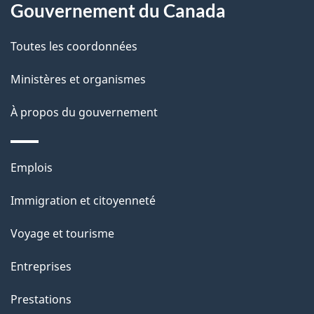
l
Gouvernement du Canada
a
Toutes les coordonnées
p
Ministères et organismes
a
À propos du gouvernement
g
e
Thèmes
Emplois
et
Immigration et citoyenneté
sujets
Voyage et tourisme
Entreprises
Prestations