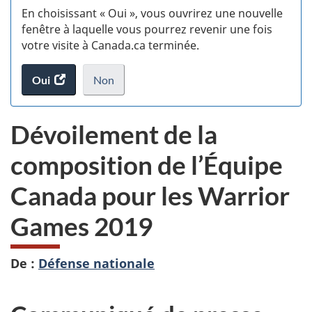
En choisissant « Oui », vous ouvrirez une nouvelle
d
fenêtre à laquelle vous pourrez revenir une fois
votre visite à Canada.ca terminée.
vi
Oui
accéder
Non
(t
au
je
.
sondage.
ne
d
Dévoilement de la
veux
pas
composition de l’Équipe
participer
au
Canada pour les Warrior
sondage
du
Games 2019
site
web,
De :
Défense nationale