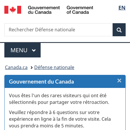
/
Sélec
EN
Passer
Passer
Passer
Passer
Government
au
au
à
à
de
of
Gestionnaire
contenu
«
la
Canada
Recherche
Rechercher
des
principal
Au
version
Rec
la
Défense
Invitations
sujet
HTML
nationale
du
simplifiée
langu
Menu
gouvernement
MENU
PRINCIPAL
»
Vous
Canada.ca
Défense nationale
êtes
×
F
Gouvernement du Canada
ici :
:
Vous êtes l’un des rares visiteurs qui ont été
sélectionnés pour partager votre rétroaction.
S
Veuillez répondre à 6 questions sur votre
d
expérience en ligne à la fin de votre visite. Cela
vous prendra moins de 5 minutes.
fi