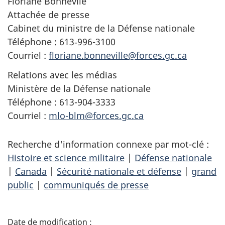
Floriane Bonnevile
Attachée de presse
Cabinet du ministre de la Défense nationale
Téléphone : 613‑996-3100
Courriel :
floriane.bonneville@forces.gc.ca
Relations avec les médias
Ministère de la Défense nationale
Téléphone : 613-904-3333
Courriel :
mlo-blm@forces.gc.ca
Recherche d'information connexe par mot-clé :
Histoire et science militaire
|
Défense nationale
|
Canada
|
Sécurité nationale et défense
|
grand
public
|
communiqués de presse
D