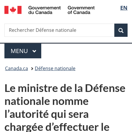
/
Sélec
EN
Passer
Passer
Passer
Government
au
à
à
de
of
contenu
«
la
Canada
Recherche
Rechercher
principal
Au
version
Rec
la
Défense
sujet
HTML
nationale
du
simplifiée
langu
Menu
gouvernement
MENU
PRINCIPAL
»
Vous
Canada.ca
Défense nationale
êtes
Le ministre de la Défense
ici :
nationale nomme
l’autorité qui sera
chargée d’effectuer le