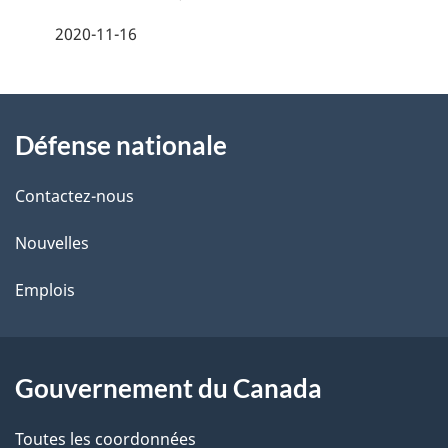
é
2020-11-16
t
À
a
Défense nationale
propos
i
de
l
Contactez-nous
ce
s
Nouvelles
site
d
Emplois
e
l
Gouvernement du Canada
a
Toutes les coordonnées