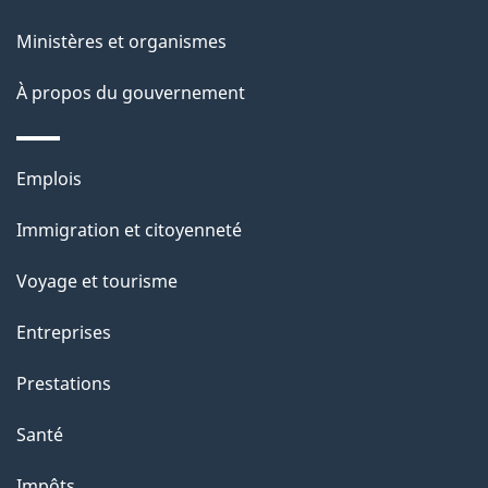
p
Ministères et organismes
a
À propos du gouvernement
g
e
Thèmes
Emplois
et
Immigration et citoyenneté
sujets
Voyage et tourisme
Entreprises
Prestations
Santé
Impôts