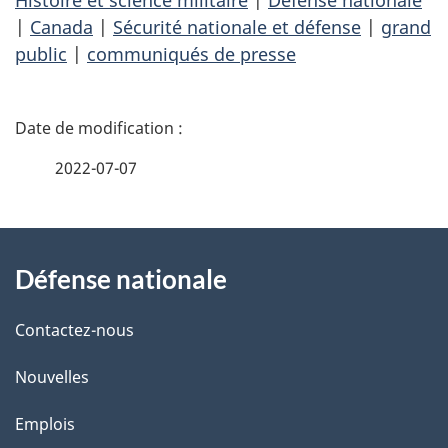
Histoire et science militaire
|
Défense nationale
|
Canada
|
Sécurité nationale et défense
|
grand
public
|
communiqués de presse
D
é
2022-07-07
t
À
a
Défense nationale
propos
i
de
l
Contactez-nous
ce
s
Nouvelles
site
d
Emplois