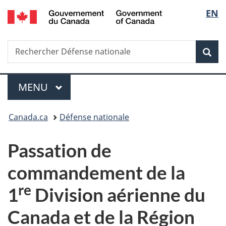
/
Sélec
EN
Passer
Passer
Passer
Government
au
à
à
de
of
contenu
«
la
Canada
Recherche
Rechercher
principal
Au
version
Rec
la
Défense
sujet
HTML
nationale
du
simplifiée
langu
Menu
gouvernement
MENU
PRINCIPAL
»
Vous
Canada.ca
Défense nationale
êtes
Passation de
ici :
commandement de la
re
1
Division aérienne du
Canada et de la Région