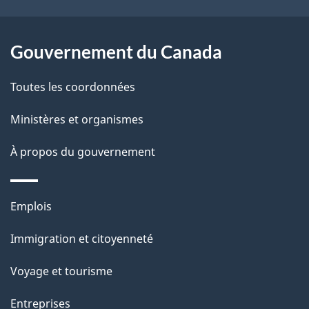
e
l
Gouvernement du Canada
a
Toutes les coordonnées
p
Ministères et organismes
a
À propos du gouvernement
g
e
Thèmes
Emplois
et
Immigration et citoyenneté
sujets
Voyage et tourisme
Entreprises