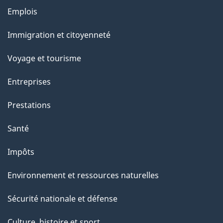
Thèmes
Emplois
et
Immigration et citoyenneté
sujets
Voyage et tourisme
Entreprises
Prestations
Santé
Impôts
Environnement et ressources naturelles
Sécurité nationale et défense
Culture, histoire et sport