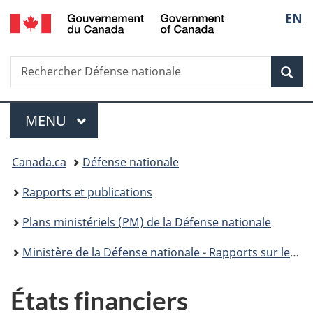
/
Sélec
EN
Passer
Passer
Passer
Government
au
à
à
de
of
contenu
«
la
Canada
Recherche
Rechercher
principal
Au
version
Rec
la
Défense
sujet
HTML
nationale
du
simplifiée
langu
Menu
gouvernement
MENU
PRINCIPAL
»
Vous
Canada.ca
Défense nationale
êtes
Rapports et publications
ici :
Plans ministériels (PM) de la Défense nationale
Ministère de la Défense nationale - Rapports sur les plans et les priorités 2013-2014
États financiers