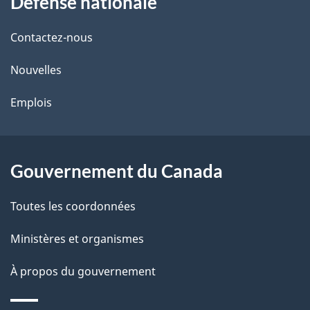
Défense nationale
propos
i
de
l
Contactez-nous
ce
s
Nouvelles
site
d
Emplois
e
l
Gouvernement du Canada
a
Toutes les coordonnées
p
Ministères et organismes
a
À propos du gouvernement
g
e