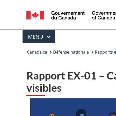
Sélection
de
la
Menu
MENU
PRINCIPAL
langue
Vous
Canada.ca
Défense nationale
Rapports e
êtes
ici :
Rapport EX-01 – C
visibles