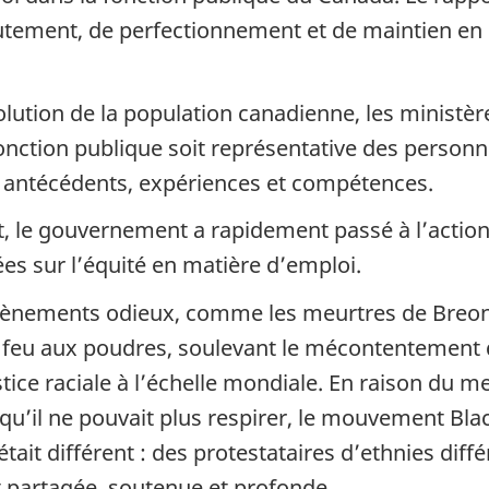
rutement, de perfectionnement et de maintien e
lution de la population canadienne, les ministèr
a fonction publique soit représentative des perso
s antécédents, expériences et compétences.
rt, le gouvernement a rapidement passé à l’actio
es sur l’équité en matière d’emploi.
évènements odieux, comme les meurtres de Breonn
e feu aux poudres, soulevant le mécontentement d
ustice raciale à l’échelle mondiale. En raison du m
é qu’il ne pouvait plus respirer, le mouvement
Bla
 était différent : des protestataires d’ethnies dif
it partagée, soutenue et profonde.