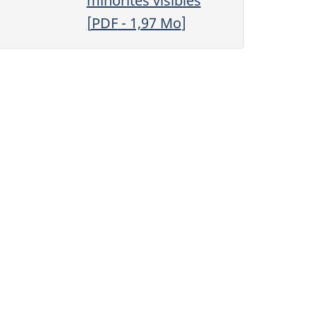
minorités visibles
[
PDF
- 1,97
Mo
]