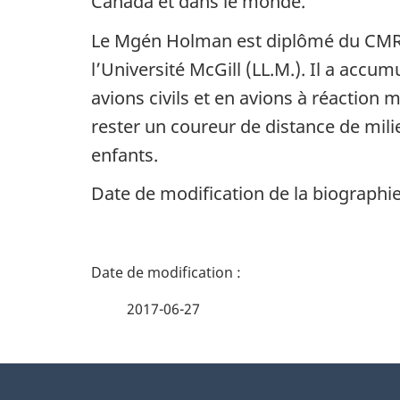
Canada et dans le monde.
Le Mgén Holman est diplômé du CMR (B
l’Université McGill (LL.M.). Il a accu
avions civils et en avions à réaction m
rester un coureur de distance de milie
enfants.
Date de modification de la biographi
D
é
2017-06-27
t
À
a