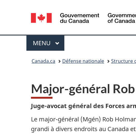
Sélection
de
la
Menu
MENU
PRINCIPAL
langue
Vous
Canada.ca
Défense nationale
Structure 
êtes
ici :
Major-général Ro
Juge-avocat général des Forces a
Le major-général (Mgén) Rob Holman e
grandi à divers endroits au Canada et