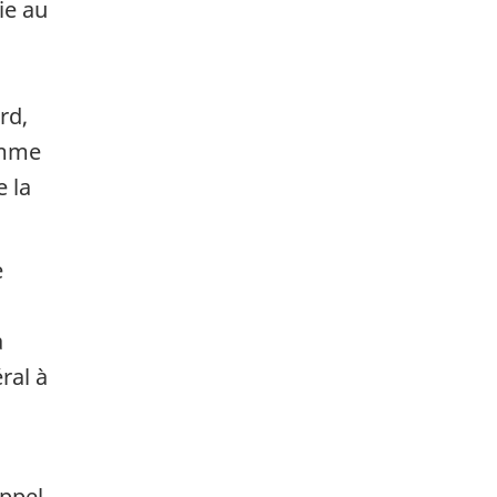
ie au
rd,
omme
 la
e
à
ral à
appel