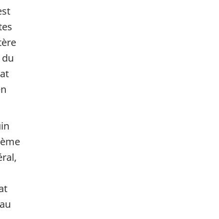
est
tes
tère
t du
at
en
uin
zième
ral,
at
 au