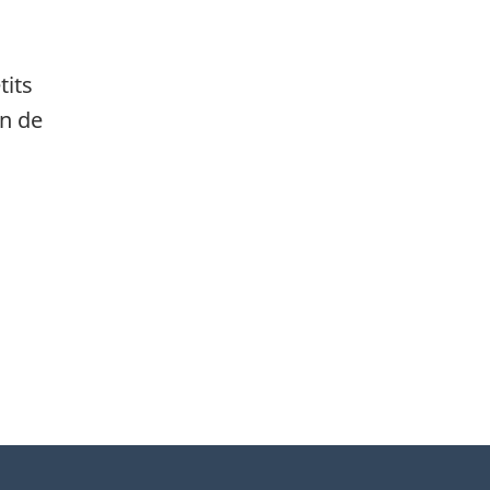
tits
on de