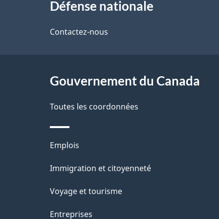
Défense nationale
propos
i
de
Contactez-nous
l
ce
s
site
Gouvernement du Canada
d
e
Toutes les coordonnées
l
Thèmes
Emplois
a
et
Immigration et citoyenneté
p
sujets
Voyage et tourisme
a
Entreprises