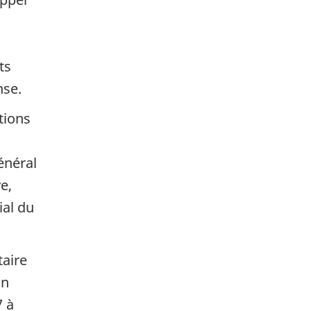
ts
nse.
tions
énéral
e,
ial du
taire
on
7 à