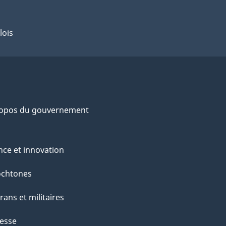
lois
ropos du gouvernement
nce et innovation
ochtones
rans et militaires
esse