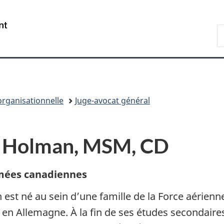
Passer
Passer
Passer
au
à
à
/
R
contenu
«
la
Government
D
principal
Au
version
of
n
sujet
HTML
Canada
du
simplifiée
gouvernement
»
organisationnelle
Juge-avocat général
b Holman, MSM, CD
rmées canadiennes
st né au sein d’une famille de la Force aérienne
 en Allemagne. À la fin de ses études secondaire