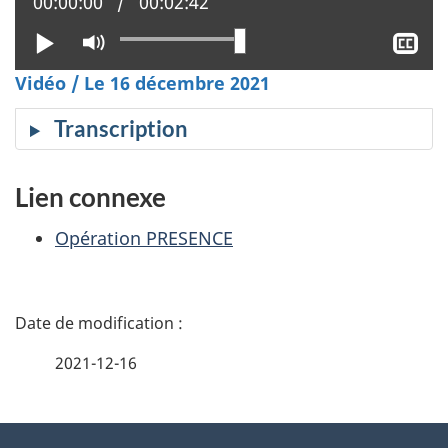
Position actuelle :
00:00:00
Temps total :
00:02:42
Lire
Activer
Aff
le
le
Vidéo / Le 16 décembre 2021
mode
sou
muet
tit
Transcription
Lien connexe
Opération PRESENCE
D
é
2021-12-16
t
À
a