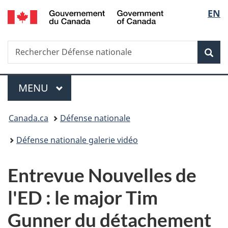
/
Sélec
EN
Passer
Passer
Passer
Government
au
à
à
de
of
contenu
«
la
Canada
Recherche
Rechercher
principal
Au
version
Rec
la
Défense
sujet
HTML
nationale
du
simplifiée
langu
Menu
gouvernement
MENU
PRINCIPAL
»
Vous
Canada.ca
Défense nationale
êtes
Défense nationale galerie vidéo
ici :
Entrevue Nouvelles de
l'ED : le major Tim
Gunner du détachement