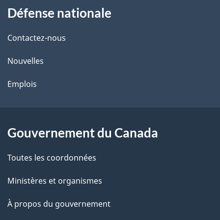
Défense nationale
propos
i
de
l
Contactez-nous
ce
s
Nouvelles
site
d
Emplois
e
l
Gouvernement du Canada
a
Toutes les coordonnées
p
Ministères et organismes
a
À propos du gouvernement
g