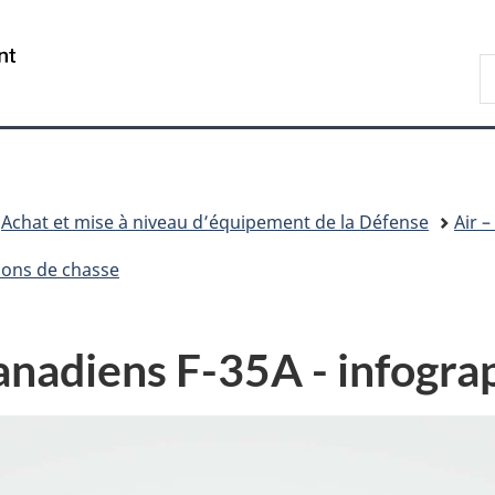
Passer
Passer
Passer
au
à
à
/
R
contenu
«
la
Government
D
principal
Au
version
of
n
sujet
HTML
Canada
du
simplifiée
gouvernement
»
Achat et mise à niveau d’équipement de la Défense
Air 
vions de chasse
anadiens F-35A - infogra