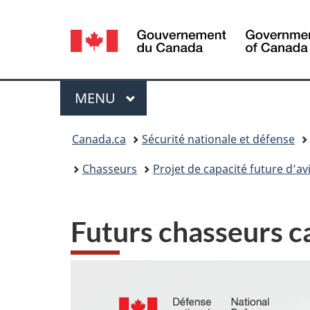
Sélection
de
la
Menu
MENU
PRINCIPAL
langue
Vous
Canada.ca
Sécurité nationale et défense
êtes
Chasseurs
Projet de capacité future d’a
ici :
Futurs chasseurs c