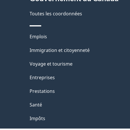
propos
i
de
Toutes les coordonnées
l
ce
s
Thèmes
Emplois
site
d
et
Immigration et citoyenneté
sujets
e
Voyage et tourisme
l
Entreprises
a
Prestations
p
Santé
a
Impôts
g