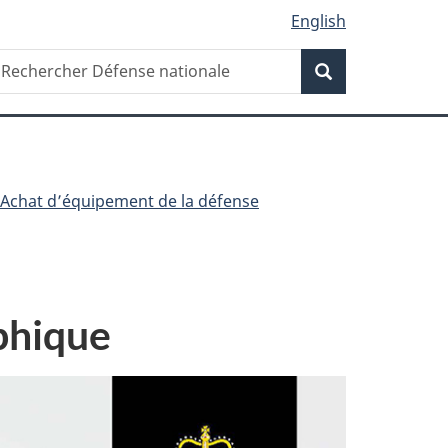
English
Recherche
echercher
Recherche
éfense
ationale
– Achat d’équipement de la défense
phique