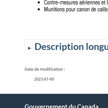
Description long
D
é
2023-01-09
t
À
a
Gouvernement du Canada