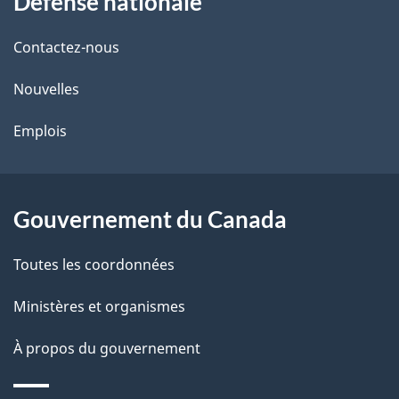
Défense nationale
propos
i
de
l
Contactez-nous
ce
s
Nouvelles
site
d
Emplois
e
l
Gouvernement du Canada
a
Toutes les coordonnées
p
Ministères et organismes
a
À propos du gouvernement
g
e