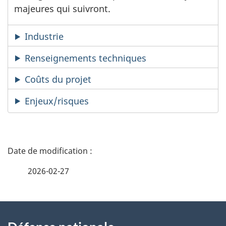
majeures qui suivront.
Industrie
Renseignements techniques
Coûts du projet
Enjeux/risques
D
é
2026-02-27
t
À
a