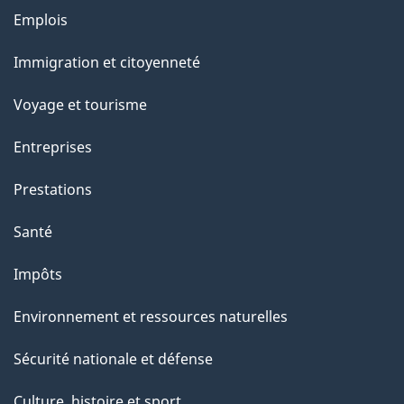
Thèmes
Emplois
et
Immigration et citoyenneté
sujets
Voyage et tourisme
Entreprises
Prestations
Santé
Impôts
Environnement et ressources naturelles
Sécurité nationale et défense
Culture, histoire et sport