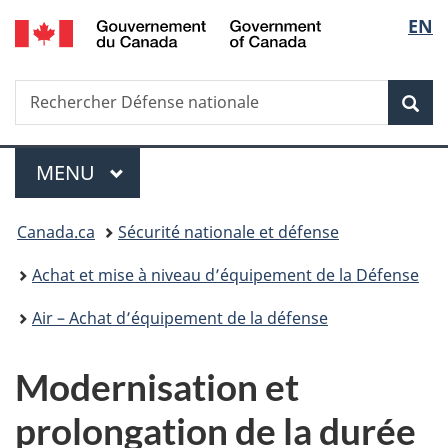
/
Sélec
EN
Passer
Passer
Passer
Government
au
à
à
de
of
contenu
«
la
Canada
Recherche
Rechercher
principal
Au
version
Rec
la
Défense
sujet
HTML
nationale
du
simplifiée
langu
Menu
gouvernement
MENU
PRINCIPAL
»
Vous
Canada.ca
Sécurité nationale et défense
êtes
Achat et mise à niveau d’équipement de la Défense
ici :
Air – Achat d’équipement de la défense
Modernisation et
prolongation de la durée