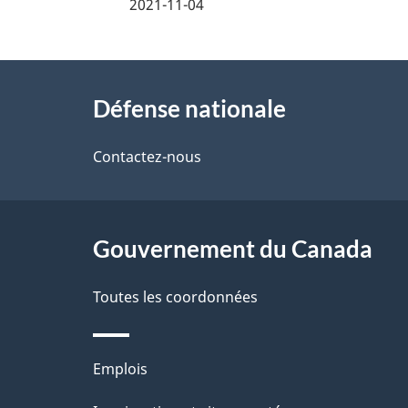
é
2021-11-04
t
À
a
Défense nationale
propos
i
de
Contactez-nous
l
ce
s
site
Gouvernement du Canada
d
e
Toutes les coordonnées
l
Thèmes
Emplois
a
et