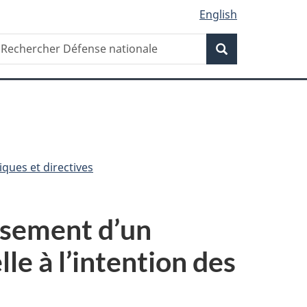
English
Recherche
echercher
Recherche
éfense
ationale
ques et directives
ssement d’un
le à l’intention des