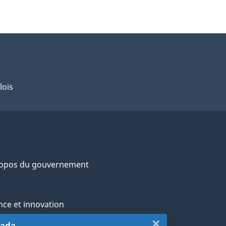
lois
ropos du gouvernement
nce et innovation
×
Fermer
nada