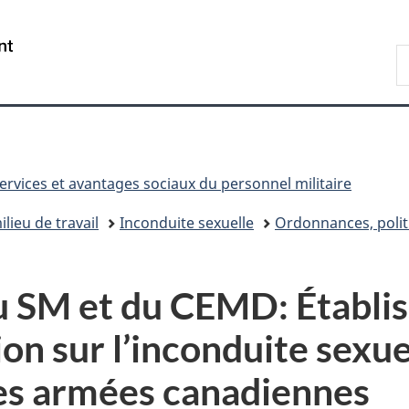
Passer
Passer
Passer
Passer
au
au
à
à
/
R
Gestionnaire
contenu
«
la
Government
D
des
principal
Au
version
of
n
Invitations
sujet
HTML
Canada
du
simplifiée
gouvernement
»
ervices et avantages sociaux du personnel militaire
ilieu de travail
Inconduite sexuelle
Ordonnances, politi
u SM et du CEMD: Établi
on sur l’inconduite sexuel
s armées canadiennes