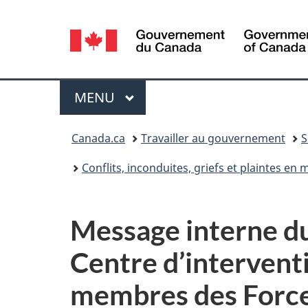
Sélection
de
la
Menu
MENU
PRINCIPAL
langue
Vous
Canada.ca
Travailler au gouvernement
S
êtes
Conflits, inconduites, griefs et plaintes en m
ici :
Message interne d
Centre d’interventi
membres des Force