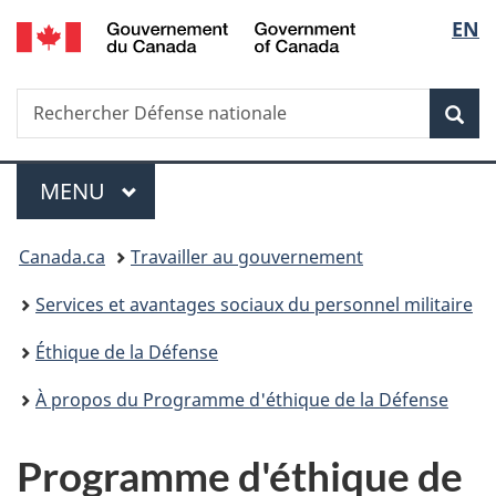
/
Sélec
EN
Passer
Passer
Passer
Government
au
à
à
de
of
contenu
«
la
Canada
Recherche
Rechercher
principal
Au
version
Rec
la
Défense
sujet
HTML
nationale
du
simplifiée
langu
Menu
gouvernement
MENU
PRINCIPAL
»
Vous
Canada.ca
Travailler au gouvernement
êtes
Services et avantages sociaux du personnel militaire
ici :
Éthique de la Défense
À propos du Programme d'éthique de la Défense
Programme d'éthique de