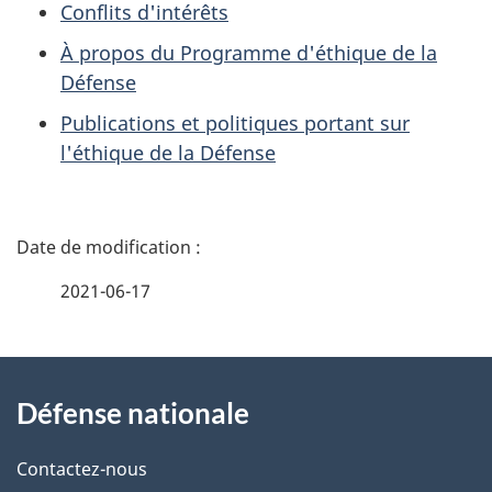
Conflits d'intérêts
À propos du Programme d'éthique de la
Défense
Publications et politiques portant sur
l'éthique de la Défense
D
é
2021-06-17
t
À
a
Défense nationale
propos
i
de
l
Contactez-nous