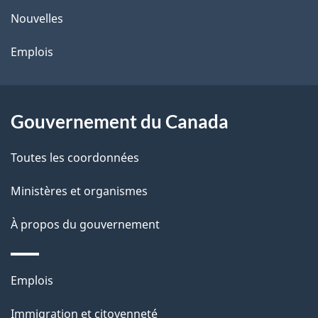
ce
s
Nouvelles
site
d
Emplois
e
l
Gouvernement du Canada
a
Toutes les coordonnées
p
Ministères et organismes
a
À propos du gouvernement
g
e
Thèmes
Emplois
et
Immigration et citoyenneté