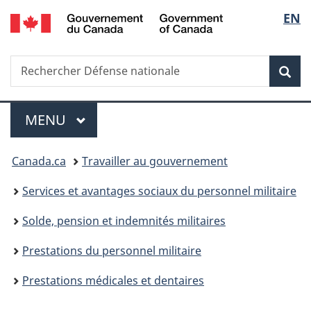
/
Sélec
EN
Passer
Passer
Passer
Government
au
à
à
de
of
contenu
«
la
Canada
Recherche
Rechercher
principal
Au
version
Rec
la
Défense
sujet
HTML
nationale
du
simplifiée
langu
Menu
gouvernement
MENU
PRINCIPAL
»
Vous
Canada.ca
Travailler au gouvernement
êtes
Services et avantages sociaux du personnel militaire
ici :
Solde, pension et indemnités militaires
Prestations du personnel militaire
Prestations médicales et dentaires