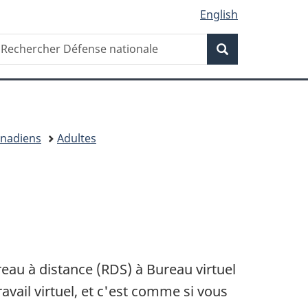
English
Recherche
echercher
Recherche
éfense
ationale
anadiens
Adultes
reau à
distance (RDS)
à Bureau virtuel
avail virtuel, et c'est comme si vous