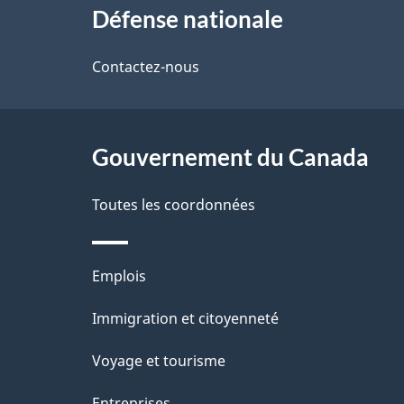
a
Défense nationale
propos
i
de
Contactez-nous
l
ce
s
site
Gouvernement du Canada
d
e
Toutes les coordonnées
l
Thèmes
Emplois
a
et
Immigration et citoyenneté
p
sujets
Voyage et tourisme
a
Entreprises