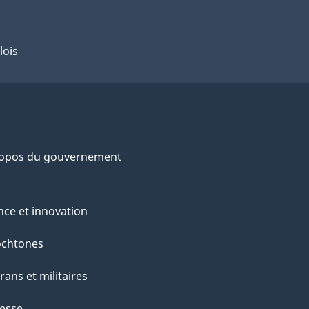
lois
ropos du gouvernement
nce et innovation
ochtones
rans et militaires
esse