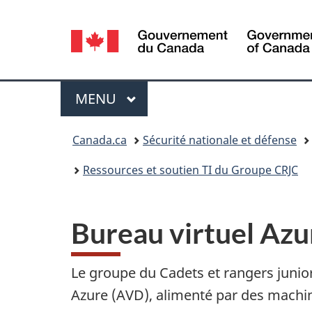
Sélection
de
la
Menu
MENU
PRINCIPAL
langue
Vous
Canada.ca
Sécurité nationale et défense
êtes
Ressources et soutien TI du Groupe CRJC
ici :
Bureau virtuel Azu
Le groupe du Cadets et rangers junio
Azure (AVD)
, alimenté par des mach