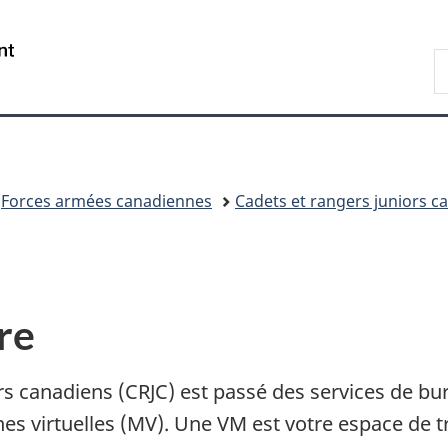
Passer
Passer
Passer
au
à
à
/
R
contenu
«
la
Government
D
principal
Au
version
of
n
sujet
HTML
Canada
du
simplifiée
gouvernement
»
Forces armées canadiennes
Cadets et rangers juniors c
re
rs
canadiens (CRJC)
est passé des services de bu
ines
virtuelles (MV)
. Une VM est votre espace de tr