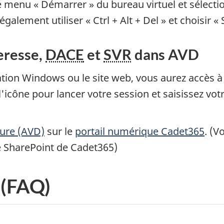
le menu « Démarrer » du bureau virtuel et sélect
également utiliser
« Ctrl + Alt + Del »
et choisir
« 
eresse,
DACE
et
SVR
dans AVD
ation Windows ou le site web, vous aurez accès à
l'icône pour lancer votre session et saisissez vot
ure (AVD)
sur le
portail numérique Cadet365
. (V
le SharePoint de Cadet365)
 (FAQ)