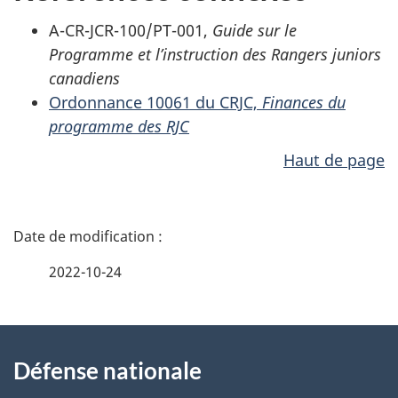
A-CR-JCR-100/PT-001,
Guide sur le
Programme et l’instruction des Rangers juniors
canadiens
Ordonnance 10061 du CRJC,
Finances du
programme des RJC
Haut de page
D
é
2022-10-24
t
À
a
Défense nationale
propos
i