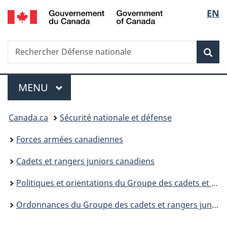
/
Sélec
EN
Passer
Passer
Passer
Government
au
à
à
de
of
contenu
«
la
Canada
Recherche
Rechercher
principal
Au
version
Rec
la
Défense
sujet
HTML
nationale
du
simplifiée
langu
Menu
gouvernement
MENU
PRINCIPAL
»
Vous
Canada.ca
Sécurité nationale et défense
êtes
Forces armées canadiennes
ici :
Cadets et rangers juniors canadiens
Politiques et orientations du Groupe des cadets et rangers juniors canadiens
Ordonnances du Groupe des cadets et rangers juniors canadiens (O Gp CRJC)