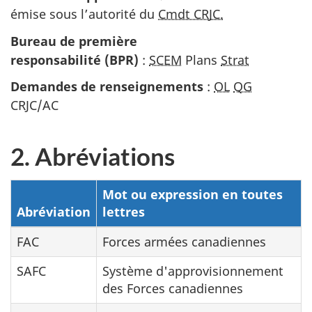
émise sous l’autorité du
Cmdt CRJC.
Bureau de première
responsabilité (BPR)
:
SCEM
Plans
Strat
Demandes de
renseignements
:
OL
QG
CRJC/AC
2. Abréviations
Mot ou expression en toutes
Abréviation
lettres
FAC
Forces armées canadiennes
SAFC
Système d'approvisionnement
des Forces canadiennes