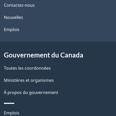
de
l
Contactez-nous
ce
s
Nouvelles
site
d
Emplois
e
l
Gouvernement du Canada
a
Toutes les coordonnées
p
Ministères et organismes
a
À propos du gouvernement
g
e
Thèmes
Emplois